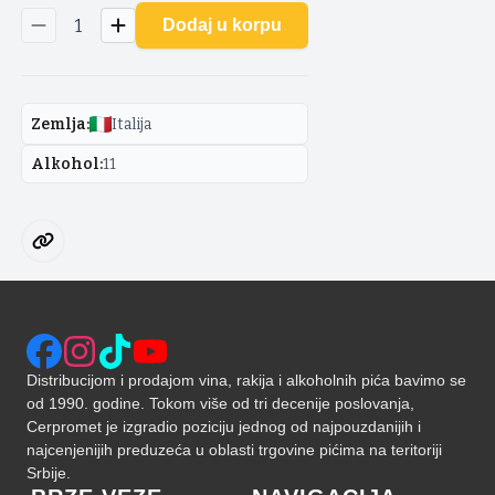
1
Dodaj u korpu
Zemlja
:
Italija
Alkohol
:
11
Distribucijom i prodajom vina, rakija i alkoholnih pića bavimo se
od 1990. godine. Tokom više od tri decenije poslovanja,
Cerpromet je izgradio poziciju jednog od najpouzdanijih i
najcenjenijih preduzeća u oblasti trgovine pićima na teritoriji
Srbije.