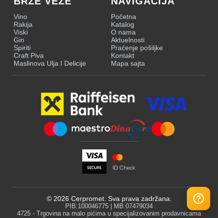
BRZE VEZE
NAVIGACIJA
Vino
Početna
Rakija
Katalog
Viski
O nama
Gin
Aktuelnosti
Spiriti
Praćenje pošiljke
Craft Piva
Kontakt
Maslinova Ulja I Delicije
Mapa sajta
©
2026
Cerpromet. Sva prava zadržana.
PIB:100046775 | MB:07479034
4725 - Trgovina na malo pićima u specijalizovanim prodavnicama