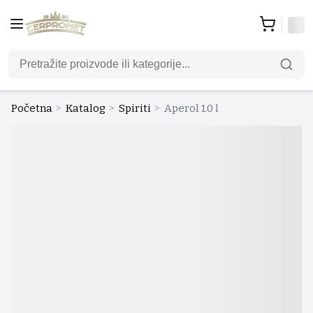
Početna
>
Katalog
>
Spiriti
>
Aperol 1.0 l