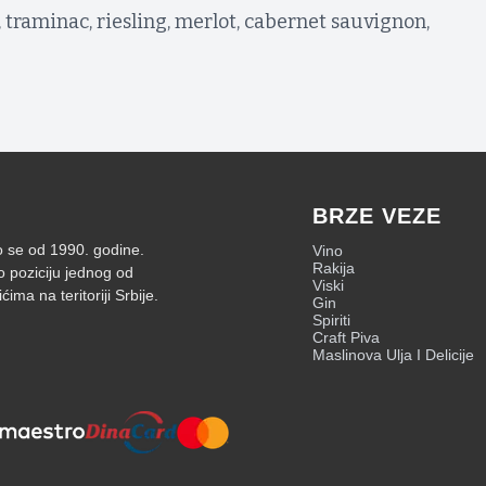
 traminac, riesling, merlot, cabernet sauvignon,
BRZE VEZE
mo se od 1990. godine.
Vino
Rakija
o poziciju jednog od
Viski
ima na teritoriji Srbije.
Gin
Spiriti
Craft Piva
Maslinova Ulja I Delicije