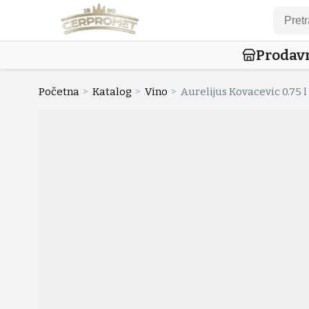
Prodav
Početna
>
Katalog
>
Vino
>
Aurelijus Kovacevic 0.75 l