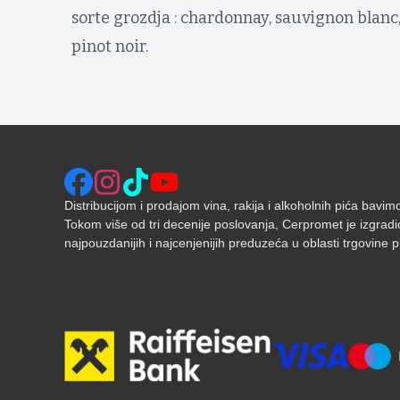
sorte grozdja : chardonnay, sauvignon blanc,
pinot noir.
Distribucijom i prodajom vina, rakija i alkoholnih pića bavi
Tokom više od tri decenije poslovanja, Cerpromet je izgradi
najpouzdanijih i najcenjenijih preduzeća u oblasti trgovine pić