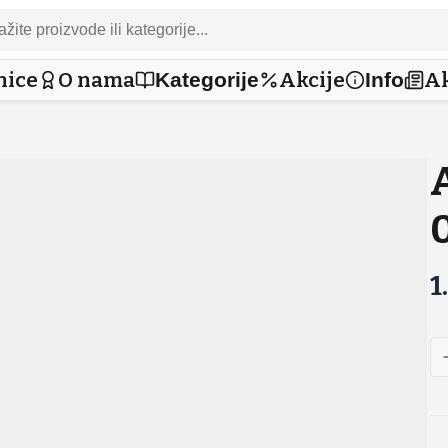
nice
O nama
Akcije
Ak
Kategorije
Info
0
1