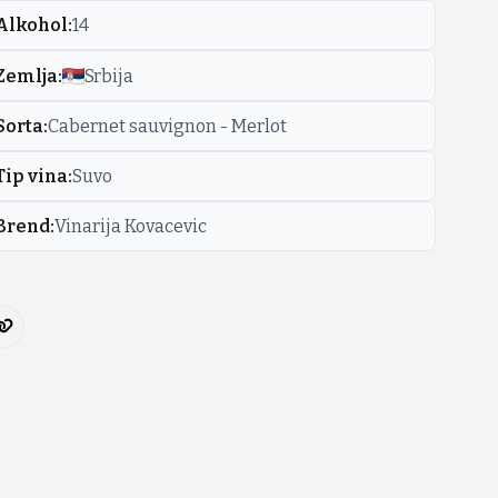
Alkohol
:
14
Zemlja
:
Srbija
Sorta
:
Cabernet sauvignon - Merlot
Tip vina
:
Suvo
Brend
:
Vinarija Kovacevic