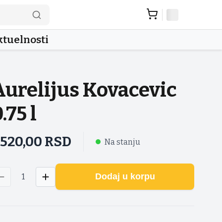
tuelnosti
Aurelijus Kovacevic
.75 l
.520,00
RSD
Na stanju
Dodaj u korpu
1