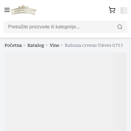
Početna
>
Katalog
>
Vino
>
Babuna crveno Tikves 0.75 l