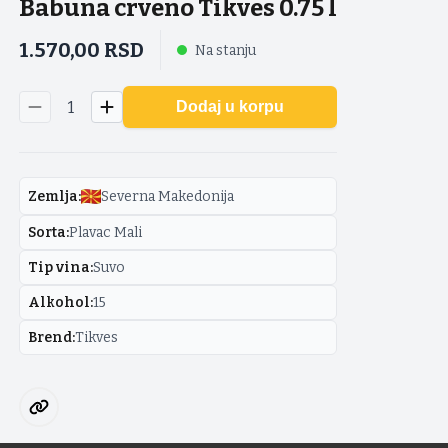
Babuna crveno Tikves 0.75 l
1.570,00
RSD
Na stanju
1
Dodaj u korpu
Zemlja
:
Severna Makedonija
Sorta
:
Plavac Mali
Tip vina
:
Suvo
Alkohol
:
15
Brend
:
Tikves