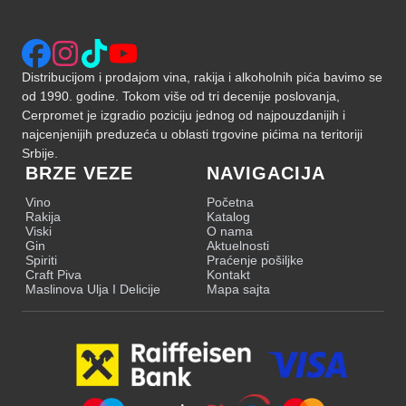
Distribucijom i prodajom vina, rakija i alkoholnih pića bavimo se
od 1990. godine. Tokom više od tri decenije poslovanja,
Cerpromet je izgradio poziciju jednog od najpouzdanijih i
najcenjenijih preduzeća u oblasti trgovine pićima na teritoriji
Srbije.
BRZE VEZE
NAVIGACIJA
Vino
Početna
Rakija
Katalog
Viski
O nama
Gin
Aktuelnosti
Spiriti
Praćenje pošiljke
Craft Piva
Kontakt
Maslinova Ulja I Delicije
Mapa sajta