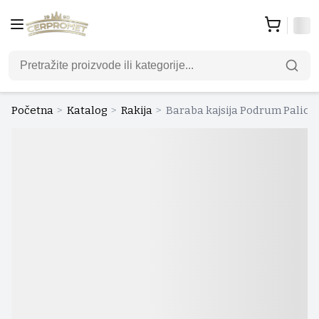
Početna
>
Katalog
>
Rakija
>
Baraba kajsija Podrum Palic 0.