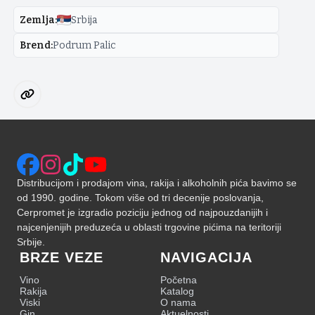
Zemlja
:
Srbija
Brend
:
Podrum Palic
Distribucijom i prodajom vina, rakija i alkoholnih pića bavimo se
od 1990. godine. Tokom više od tri decenije poslovanja,
Cerpromet je izgradio poziciju jednog od najpouzdanijih i
najcenjenijih preduzeća u oblasti trgovine pićima na teritoriji
Srbije.
BRZE VEZE
NAVIGACIJA
Vino
Početna
Rakija
Katalog
Viski
O nama
Gin
Aktuelnosti