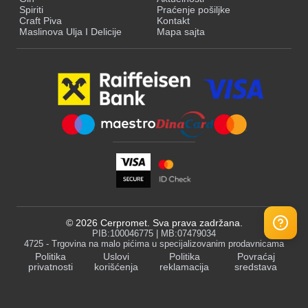
Spiriti
Praćenje pošiljke
Craft Piva
Kontakt
Maslinova Ulja I Delicije
Mapa sajta
©
2026
Cerpromet. Sva prava zadržana.
PIB:100046775 | MB:07479034
4725 - Trgovina na malo pićima u specijalizovanim prodavnicama
Politika
Uslovi
Politika
Povraćaj
privatnosti
korišćenja
reklamacija
sredstava