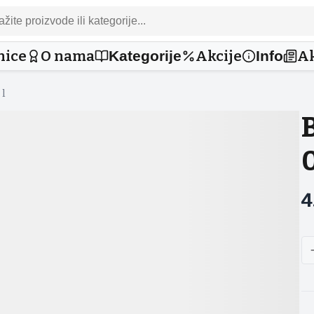
nice
O nama
Akcije
Ak
Kategorije
Info
 l
0
4