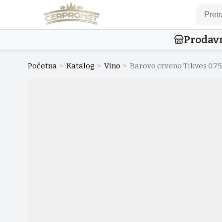
Prodav
Početna
>
Katalog
>
Vino
>
Barovo crveno Tikves 0.75