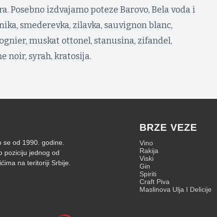
ra. Posebno izdvajamo poteze Barovo, Bela voda i
ika, smederevka, zilavka, sauvignon blanc,
ognier, muskat ottonel, stanusina, zifandel,
noir, syrah, kratosija.
BRZE VEZE
mo se od 1990. godine.
Vino
Rakija
o poziciju jednog od
Viski
ima na teritoriji Srbije.
Gin
Spiriti
Craft Piva
Maslinova Ulja I Delicije