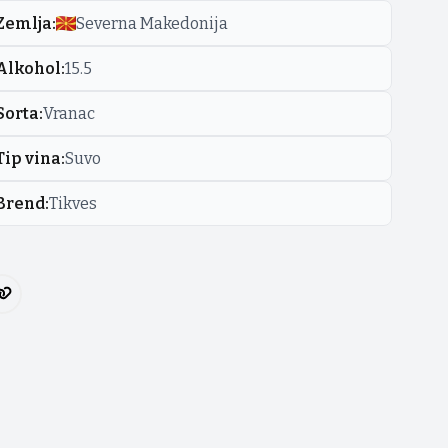
Zemlja
:
Severna Makedonija
Alkohol
:
15.5
Sorta
:
Vranac
Tip vina
:
Suvo
Brend
:
Tikves