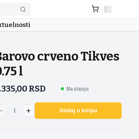
tuelnosti
Barovo crveno Tikves
.75 l
.335,00
RSD
Na stanju
Dodaj u korpu
1