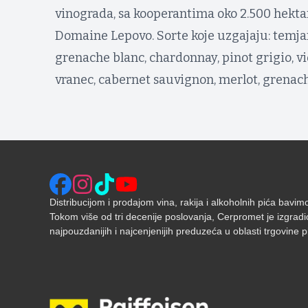
vinograda, sa kooperantima oko 2.500 hekta
Domaine Lepovo. Sorte koje uzgajaju: temjan
grenache blanc, chardonnay, pinot grigio, vi
vranec, cabernet sauvignon, merlot, grenache 
Distribucijom i prodajom vina, rakija i alkoholnih pića bavi
Tokom više od tri decenije poslovanja, Cerpromet je izgradi
najpouzdanijih i najcenjenijih preduzeća u oblasti trgovine pić