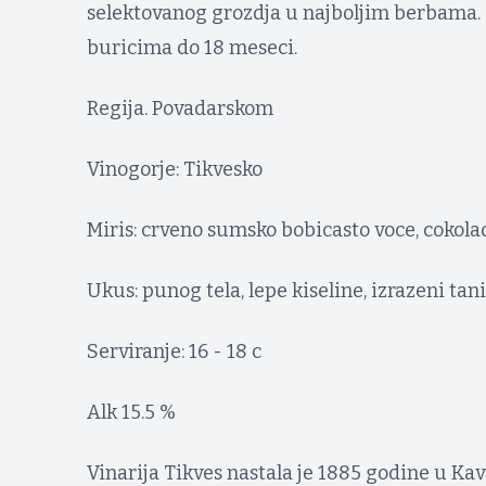
selektovanog grozdja u najboljim berbama
buricima do 18 meseci.
Regija. Povadarskom
Vinogorje: Tikvesko
Miris: crveno sumsko bobicasto voce, cokolad
Ukus: punog tela, lepe kiseline, izrazeni tan
Serviranje: 16 - 18 c
Alk 15.5 %
Vinarija Tikves nastala je 1885 godine u Ka