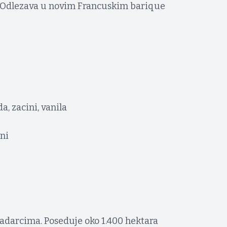
. Odlezava u novim Francuskim barique
a, zacini, vanila
ini
vadarcima. Poseduje oko 1.400 hektara