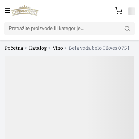
Početna
>
Katalog
>
Vino
>
Bela voda belo Tikves 0.75 l