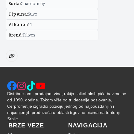
Sorta
:
Chardonnay
Tip vina
:
Suvo
Alkohol
:
14
Brend
:
Tikves
Distribucijom i prodajom vina, rakija i alkoholnih pića bavimo se
od 1990. godine. Tokom više od tri decenije poslovanja,
Cerpromet je izgradio poziciju jednog od najpouzdanijih i
najcenjenijih preduzeća u oblasti trgovine pićima na teritoriji
Srbije.
BRZE VEZE
NAVIGACIJA