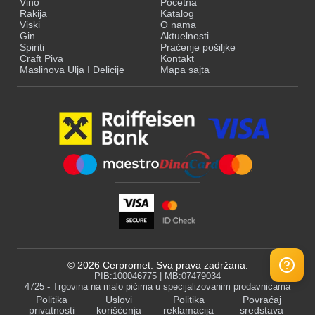
Vino
Početna
Rakija
Katalog
Viski
O nama
Gin
Aktuelnosti
Spiriti
Praćenje pošiljke
Craft Piva
Kontakt
Maslinova Ulja I Delicije
Mapa sajta
©
2026
Cerpromet. Sva prava zadržana.
PIB:100046775 | MB:07479034
4725 - Trgovina na malo pićima u specijalizovanim prodavnicama
Politika
Uslovi
Politika
Povraćaj
privatnosti
korišćenja
reklamacija
sredstava