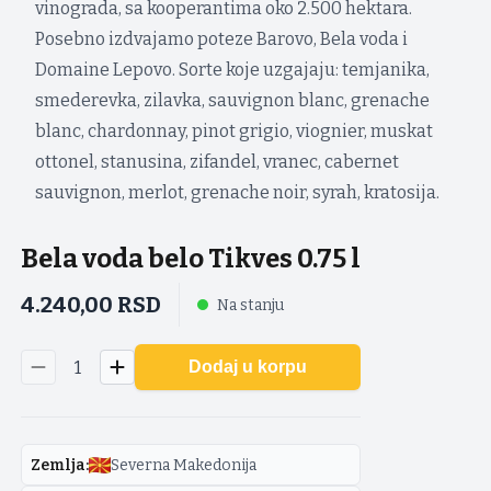
vinograda, sa kooperantima oko 2.500 hektara.
Posebno izdvajamo poteze Barovo, Bela voda i
Domaine Lepovo. Sorte koje uzgajaju: temjanika,
smederevka, zilavka, sauvignon blanc, grenache
blanc, chardonnay, pinot grigio, viognier, muskat
ottonel, stanusina, zifandel, vranec, cabernet
sauvignon, merlot, grenache noir, syrah, kratosija.
Bela voda belo Tikves 0.75 l
4.240,00
RSD
Na stanju
1
Dodaj u korpu
Zemlja
:
Severna Makedonija