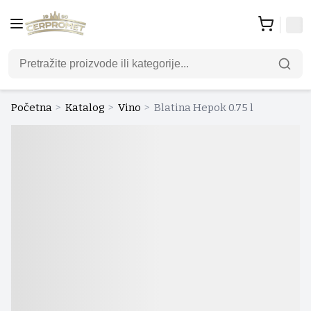
Početna
>
Katalog
>
Vino
>
Blatina Hepok 0.75 l