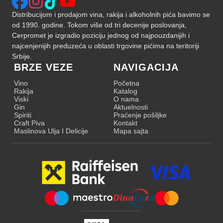
Distribucijom i prodajom vina, rakija i alkoholnih pića bavimo se
od 1990. godine. Tokom više od tri decenije poslovanja,
Cerpromet je izgradio poziciju jednog od najpouzdanijih i
najcenjenijih preduzeća u oblasti trgovine pićima na teritoriji
Srbije.
BRZE VEZE
NAVIGACIJA
Vino
Početna
Rakija
Katalog
Viski
O nama
Gin
Aktuelnosti
Spiriti
Praćenje pošiljke
Craft Piva
Kontakt
Maslinova Ulja I Delicije
Mapa sajta