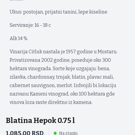
Ukus: postojan, prijatni tanini, lepe kiseline
Serviranje: 16 - 18 c
Alk 14 %
Vinarija Citluk nastala je 1957 godine u Mostaru.
Privatizovana 2002 godine, poseduje oko 300
hektara vinograda. Sorte koje uzgajaju: bena,
zilavka, chardonnay, trnjak, blatin, plavac mali,
cabernet sauvignon, merlot. Izdvojili bi lokaciju
nazvanu Kameni vinograd, oko 100 hektara gde
vinova loza raste direktno iz kamena.
Blatina Hepok 0.75 l
1.085,00
RSD
Na stanju