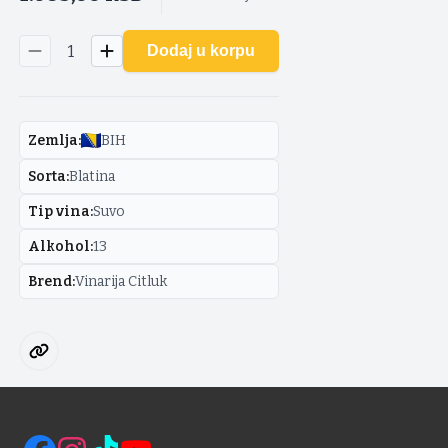
1
Dodaj u korpu
Zemlja
:
BIH
Sorta
:
Blatina
Tip vina
:
Suvo
Alkohol
:
13
Brend
:
Vinarija Citluk