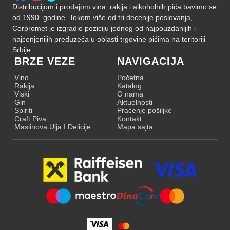
Distribucijom i prodajom vina, rakija i alkoholnih pića bavimo se
od 1990. godine. Tokom više od tri decenije poslovanja,
Cerpromet je izgradio poziciju jednog od najpouzdanijih i
najcenjenijih preduzeća u oblasti trgovine pićima na teritoriji
Srbije.
BRZE VEZE
NAVIGACIJA
Vino
Početna
Rakija
Katalog
Viski
O nama
Gin
Aktuelnosti
Spiriti
Praćenje pošiljke
Craft Piva
Kontakt
Maslinova Ulja I Delicije
Mapa sajta