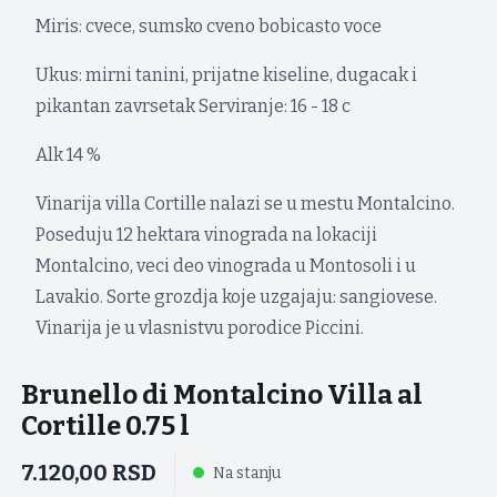
Miris: cvece, sumsko cveno bobicasto voce
Ukus: mirni tanini, prijatne kiseline, dugacak i
pikantan zavrsetak Serviranje: 16 - 18 c
Alk 14 %
Vinarija villa Cortille nalazi se u mestu Montalcino.
Poseduju 12 hektara vinograda na lokaciji
Montalcino, veci deo vinograda u Montosoli i u
Lavakio. Sorte grozdja koje uzgajaju: sangiovese.
Vinarija je u vlasnistvu porodice Piccini.
Brunello di Montalcino Villa al
Cortille 0.75 l
7.120,00
RSD
Na stanju