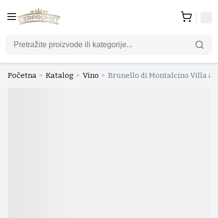
Početna
>
Katalog
>
Vino
>
Brunello di Montalcino Villa al C