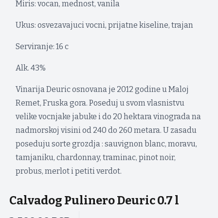
Miris: vocan, mednost, vanila
Ukus: osvezavajuci vocni, prijatne kiseline, trajan
Serviranje: 16 c
Alk. 43%
Vinarija Deuric osnovana je 2012 godine u Maloj
Remet, Fruska gora. Poseduj u svom vlasnistvu
velike vocnjake jabuke i do 20 hektara vinograda na
nadmorskoj visini od 240 do 260 metara. U zasadu
poseduju sorte grozdja : sauvignon blanc, moravu,
tamjaniku, chardonnay, traminac, pinot noir,
probus, merlot i petiti verdot.
Calvadog Pulinero Deuric 0.7 l