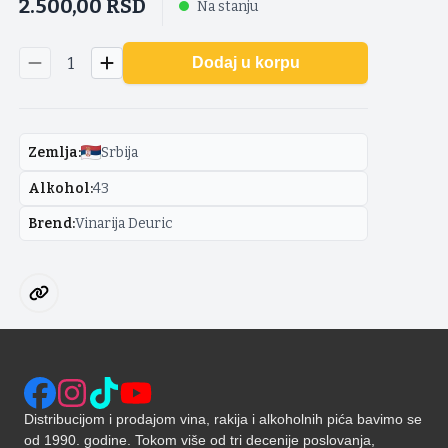
2.500,00
RSD
Na stanju
1
Dodaj u korpu
Zemlja
:
Srbija
Alkohol
:
43
Brend
:
Vinarija Deuric
Distribucijom i prodajom vina, rakija i alkoholnih pića bavimo se
od 1990. godine. Tokom više od tri decenije poslovanja,