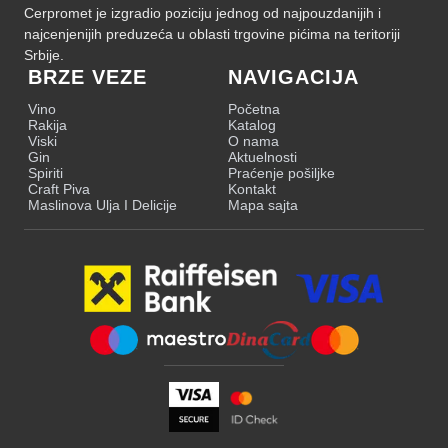
Cerpromet je izgradio poziciju jednog od najpouzdanijih i
najcenjenijih preduzeća u oblasti trgovine pićima na teritoriji
Srbije.
BRZE VEZE
NAVIGACIJA
Vino
Početna
Rakija
Katalog
Viski
O nama
Gin
Aktuelnosti
Spiriti
Praćenje pošiljke
Craft Piva
Kontakt
Maslinova Ulja I Delicije
Mapa sajta