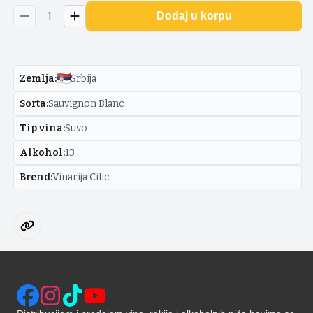
1
Dodaj u korpu
Zemlja
:
Srbija
Sorta
:
Sauvignon Blanc
Tip vina
:
Suvo
Alkohol
:
13
Brend
:
Vinarija Cilic