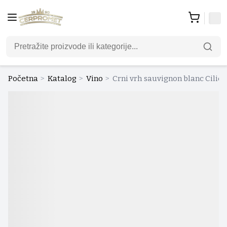
Početna
>
Katalog
>
Vino
>
Crni vrh sauvignon blanc Cilic 0