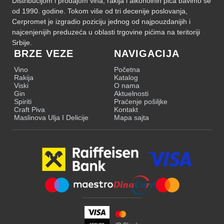
Distribucijom i prodajom vina, rakija i alkoholnih pića bavimo se
od 1990. godine. Tokom više od tri decenije poslovanja,
Cerpromet je izgradio poziciju jednog od najpouzdanijih i
najcenjenijih preduzeća u oblasti trgovine pićima na teritoriji
Srbije.
BRZE VEZE
NAVIGACIJA
Vino
Početna
Rakija
Katalog
Viski
O nama
Gin
Aktuelnosti
Spiriti
Praćenje pošiljke
Craft Piva
Kontakt
Maslinova Ulja I Delicije
Mapa sajta