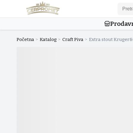
Prodav
Početna
>
Katalog
>
Craft Piva
>
Extra stout Kruger&B