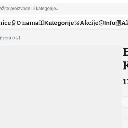
nice
O nama
Akcije
Ak
Kategorije
Info
rent 0.5 l
1