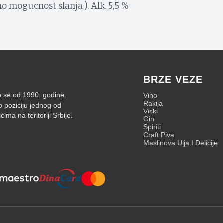
mogucnost slanja ). Alk. 5,5 %
BRZE VEZE
mo se od 1990. godine.
Vino
Rakija
o poziciju jednog od
Viski
ima na teritoriji Srbije.
Gin
Spiriti
Craft Piva
Maslinova Ulja I Delicije