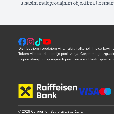
u nasim maloprodajnim objektima ( nemamo 
Distribucijom i prodajom vina, rakija i alkoholnih pića bavi
Tokom više od tri decenije poslovanja, Cerpromet je izgradi
najpouzdanijih i najcenjenijih preduzeća u oblasti trgovine pić
©
2026
Cerpromet. Sva prava zadržana.