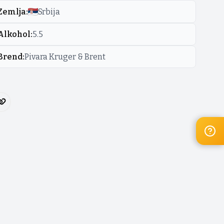
Zemlja
:
Srbija
Alkohol
:
5.5
Brend
:
Pivara Kruger & Brent