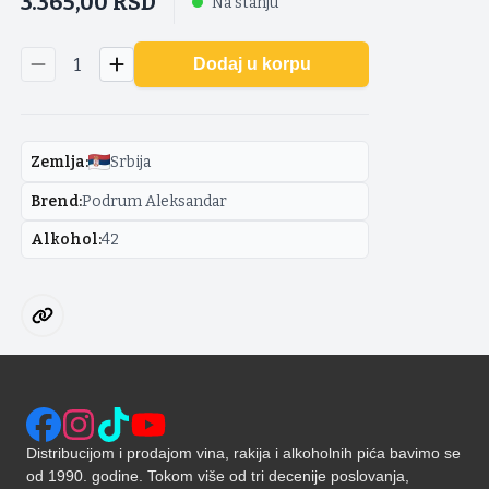
3.365,00
RSD
Na stanju
1
Dodaj u korpu
Zemlja
:
Srbija
Brend
:
Podrum Aleksandar
Alkohol
:
42
Distribucijom i prodajom vina, rakija i alkoholnih pića bavimo se
od 1990. godine. Tokom više od tri decenije poslovanja,