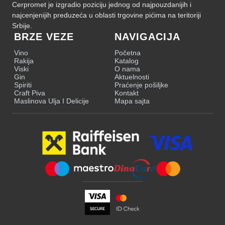
Cerpromet je izgradio poziciju jednog od najpouzdanijih i
najcenjenijih preduzeća u oblasti trgovine pićima na teritoriji
Srbije.
BRZE VEZE
NAVIGACIJA
Vino
Početna
Rakija
Katalog
Viski
O nama
Gin
Aktuelnosti
Spiriti
Praćenje pošiljke
Craft Piva
Kontakt
Maslinova Ulja I Delicije
Mapa sajta