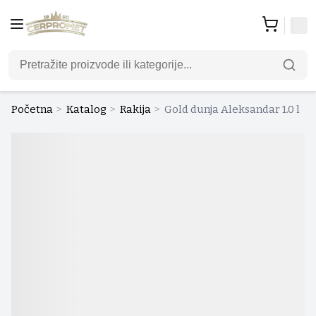
Početna
>
Katalog
>
Rakija
>
Gold dunja Aleksandar 1.0 l