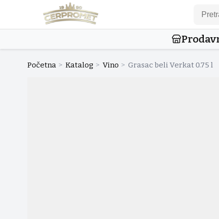
Prodav
Početna
>
Katalog
>
Vino
>
Grasac beli Verkat 0.75 l