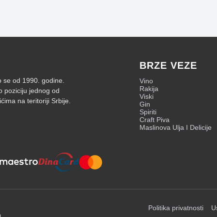
BRZE VEZE
mo se od 1990. godine.
Vino
Rakija
o poziciju jednog od
Viski
ima na teritoriji Srbije.
Gin
Spiriti
Craft Piva
Maslinova Ulja I Delicije
Politika privatnosti
U
a