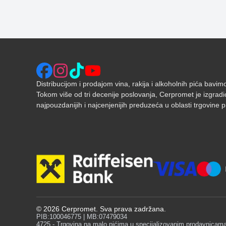
Distribucijom i prodajom vina, rakija i alkoholnih pića bavi
Tokom više od tri decenije poslovanja, Cerpromet je izgradi
najpouzdanijih i najcenjenijih preduzeća u oblasti trgovine pić
©
2026
Cerpromet. Sva prava zadržana.
PIB:100046775 | MB:07479034
4725 - Trgovina na malo pićima u specijalizovanim prodavnicam