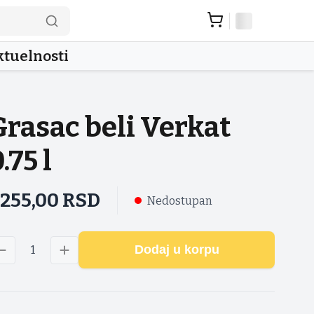
tuelnosti
Grasac beli Verkat
.75 l
.255,00
RSD
Nedostupan
Dodaj u korpu
1