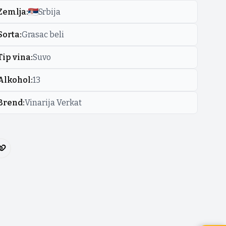
Zemlja
:
Srbija
Sorta
:
Grasac beli
Tip vina
:
Suvo
Alkohol
:
13
Brend
:
Vinarija Verkat