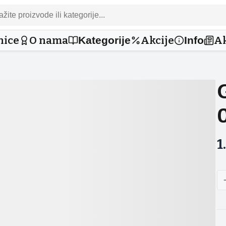
nice
O nama
Akcije
Ak
Kategorije
Info
0
1