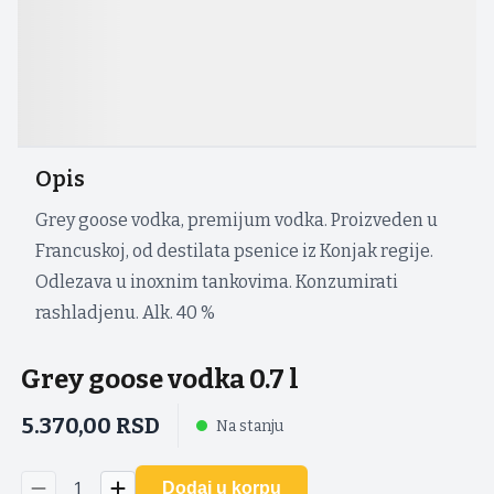
Opis
Grey goose vodka, premijum vodka. Proizveden u
Francuskoj, od destilata psenice iz Konjak regije.
Odlezava u inoxnim tankovima. Konzumirati
rashladjenu. Alk. 40 %
Grey goose vodka 0.7 l
5.370,00
RSD
Na stanju
1
Dodaj u korpu