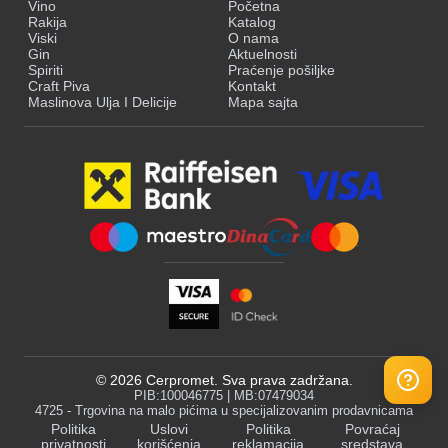
Vino
Početna
Rakija
Katalog
Viski
O nama
Gin
Aktuelnosti
Spiriti
Praćenje pošiljke
Craft Piva
Kontakt
Maslinova Ulja I Delicije
Mapa sajta
©
2026
Cerpromet. Sva prava zadržana.
PIB:100046775 | MB:07479034
4725 - Trgovina na malo pićima u specijalizovanim prodavnicama
Politika
Uslovi
Politika
Povraćaj
privatnosti
korišćenja
reklamacija
sredstava