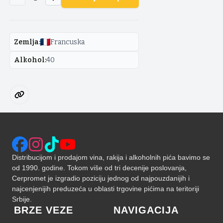
Zemlja
:
Francuska
Alkohol
:
40
Distribucijom i prodajom vina, rakija i alkoholnih pića bavimo se
od 1990. godine. Tokom više od tri decenije poslovanja,
Cerpromet je izgradio poziciju jednog od najpouzdanijih i
najcenjenijih preduzeća u oblasti trgovine pićima na teritoriji
Srbije.
BRZE VEZE
NAVIGACIJA