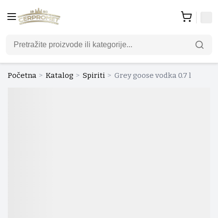
Početna
>
Katalog
>
Spiriti
>
Grey goose vodka 0.7 l