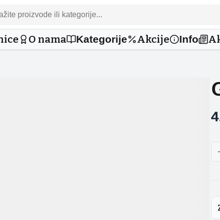
nice
O nama
Akcije
Ak
Kategorije
Info
4