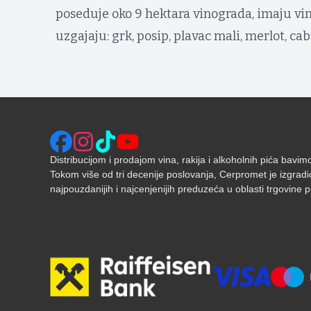
poseduje oko 9 hektara vinograda, imaju vi
uzgajaju: grk, posip, plavac mali, merlot, ca
Distribucijom i prodajom vina, rakija i alkoholnih pića bavi
Tokom više od tri decenije poslovanja, Cerpromet je izgradi
najpouzdanijih i najcenjenijih preduzeća u oblasti trgovine pić