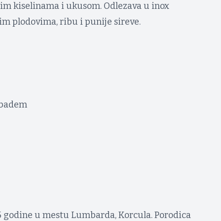
tnim kiselinama i ukusom. Odlezava u inox
im plodovima, ribu i punije sireve.
, badem
05 godine u mestu Lumbarda, Korcula. Porodica