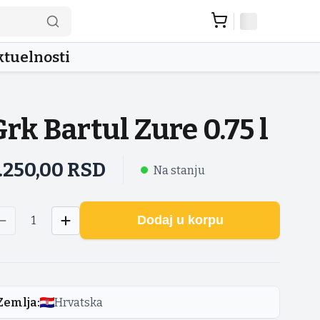
tuelnosti
Grk Bartul Zure 0.75 l
.250,00
RSD
Na stanju
Dodaj u korpu
1
Zemlja
:
Hrvatska