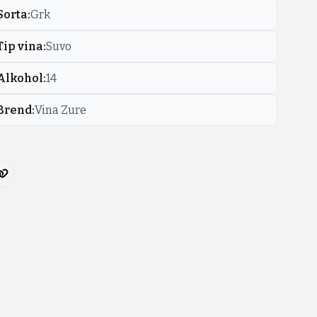
Sorta
:
Grk
Tip vina
:
Suvo
Alkohol
:
14
Brend
:
Vina Zure