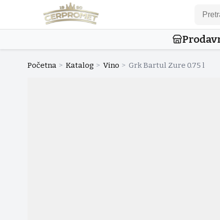
Prodav
Početna
>
Katalog
>
Vino
>
Grk Bartul Zure 0.75 l