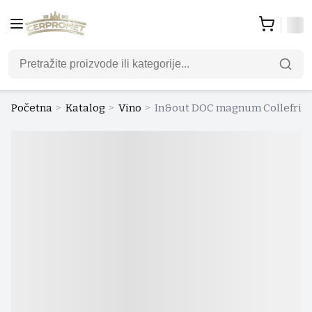
Početna
>
Katalog
>
Vino
>
In&out DOC magnum Collefrisio 