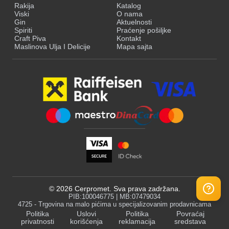
Rakija
Katalog
Viski
O nama
Gin
Aktuelnosti
Spiriti
Praćenje pošiljke
Craft Piva
Kontakt
Maslinova Ulja I Delicije
Mapa sajta
©
2026
Cerpromet. Sva prava zadržana.
PIB:100046775 | MB:07479034
4725 - Trgovina na malo pićima u specijalizovanim prodavnicama
Politika
Uslovi
Politika
Povraćaj
privatnosti
korišćenja
reklamacija
sredstava