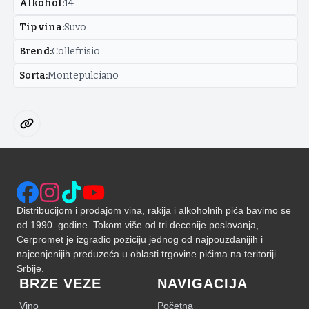
Alkohol
:
14
Tip vina
:
Suvo
Brend
:
Collefrisio
Sorta
:
Montepulciano
Distribucijom i prodajom vina, rakija i alkoholnih pića bavimo se
od 1990. godine. Tokom više od tri decenije poslovanja,
Cerpromet je izgradio poziciju jednog od najpouzdanijih i
najcenjenijih preduzeća u oblasti trgovine pićima na teritoriji
Srbije.
BRZE VEZE
NAVIGACIJA
Vino
Početna