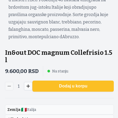
brdovitom jug-istoku Italije koji obradjujupo
pravilima organske proizvodnje. Sorte grozdja koje
uzgajaju: sauvignon blanc, trebbiano, pecorino,
falanghina, moscato, passerina, malvasia nero,
primitivo, montepulciano dAbruzzo.
In&out DOC magnum Collefrisio 1.5
l
9.600,00
RSD
Na stanju
1
Dodaj u korpu
Zemlja
:
Italija