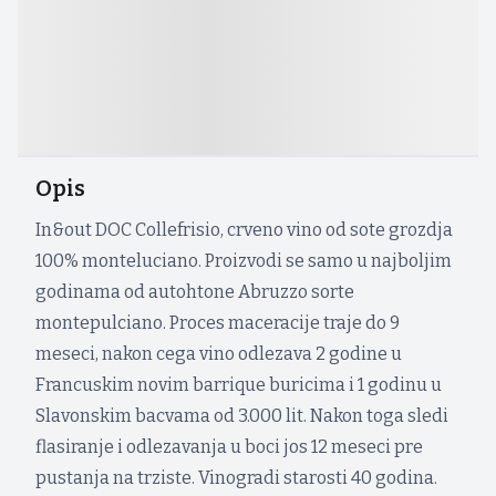
Opis
In&out DOC Collefrisio, crveno vino od sote grozdja
100% monteluciano. Proizvodi se samo u najboljim
godinama od autohtone Abruzzo sorte
montepulciano. Proces maceracije traje do 9
meseci, nakon cega vino odlezava 2 godine u
Francuskim novim barrique buricima i 1 godinu u
Slavonskim bacvama od 3.000 lit. Nakon toga sledi
flasiranje i odlezavanja u boci jos 12 meseci pre
pustanja na trziste. Vinogradi starosti 40 godina.