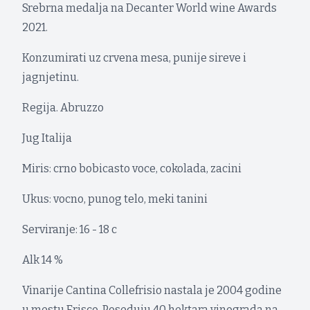
Srebrna medalja na Decanter World wine Awards
2021.
Konzumirati uz crvena mesa, punije sireve i
jagnjetinu.
Regija. Abruzzo
Jug Italija
Miris: crno bobicasto voce, cokolada, zacini
Ukus: vocno, punog telo, meki tanini
Serviranje: 16 - 18 c
Alk 14 %
Vinarije Cantina Collefrisio nastala je 2004 godine
u mestu Frisco. Poseduju 40 hektara vinograda na