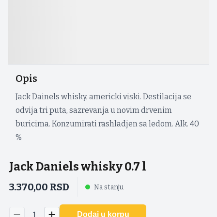
Opis
Jack Dainels whisky, americki viski. Destilacija se
odvija tri puta, sazrevanja u novim drvenim
buricima. Konzumirati rashladjen sa ledom. Alk. 40
%
Jack Daniels whisky 0.7 l
3.370,00
RSD
Na stanju
1
Dodaj u korpu