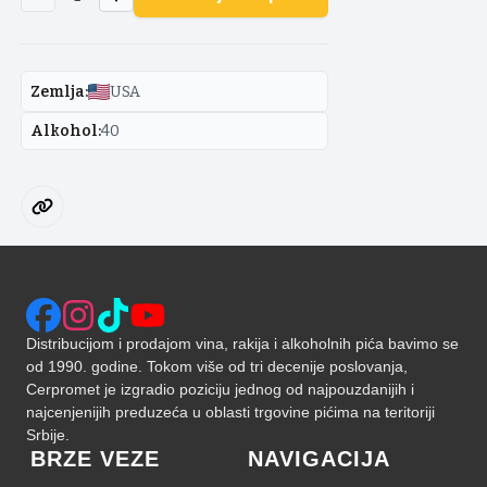
Zemlja
:
USA
Alkohol
:
40
Distribucijom i prodajom vina, rakija i alkoholnih pića bavimo se
od 1990. godine. Tokom više od tri decenije poslovanja,
Cerpromet je izgradio poziciju jednog od najpouzdanijih i
najcenjenijih preduzeća u oblasti trgovine pićima na teritoriji
Srbije.
BRZE VEZE
NAVIGACIJA