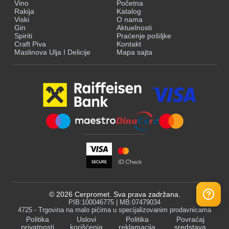
Vino
Početna
Rakija
Katalog
Viski
O nama
Gin
Aktuelnosti
Spiriti
Praćenje pošiljke
Craft Piva
Kontakt
Maslinova Ulja I Delicije
Mapa sajta
©
2026
Cerpromet. Sva prava zadržana.
PIB:100046775 | MB:07479034
4725 - Trgovina na malo pićima u specijalizovanim prodavnicama
Politika
Uslovi
Politika
Povraćaj
privatnosti
korišćenja
reklamacija
sredstava