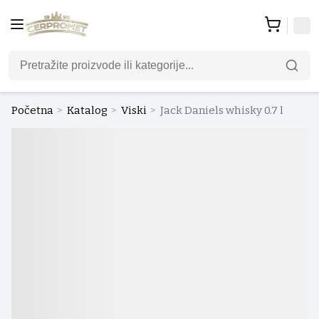
Početna
>
Katalog
>
Viski
>
Jack Daniels whisky 0.7 l