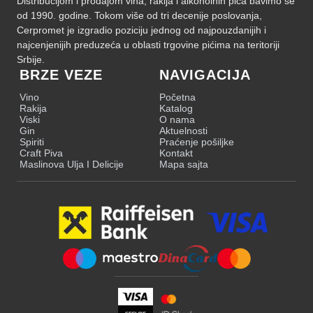
Distribucijom i prodajom vina, rakija i alkoholnih pića bavimo se
od 1990. godine. Tokom više od tri decenije poslovanja,
Cerpromet je izgradio poziciju jednog od najpouzdanijih i
najcenjenijih preduzeća u oblasti trgovine pićima na teritoriji
Srbije.
BRZE VEZE
NAVIGACIJA
Vino
Početna
Rakija
Katalog
Viski
O nama
Gin
Aktuelnosti
Spiriti
Praćenje pošiljke
Craft Piva
Kontakt
Maslinova Ulja I Delicije
Mapa sajta