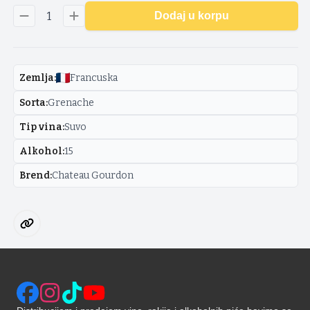
1
Dodaj u korpu
Zemlja
:
Francuska
Sorta
:
Grenache
Tip vina
:
Suvo
Alkohol
:
15
Brend
:
Chateau Gourdon