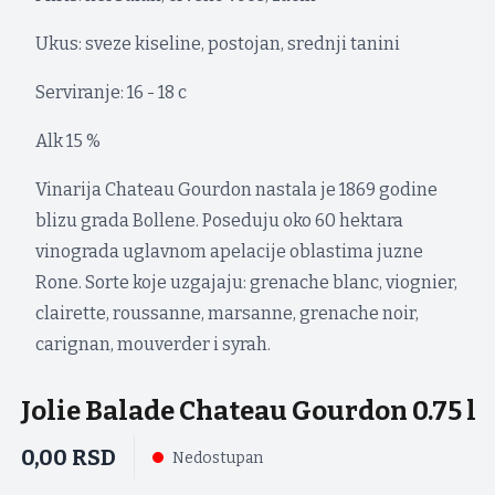
Ukus: sveze kiseline, postojan, srednji tanini
Serviranje: 16 - 18 c
Alk 15 %
Vinarija Chateau Gourdon nastala je 1869 godine
blizu grada Bollene. Poseduju oko 60 hektara
vinograda uglavnom apelacije oblastima
juzne
Rone
. Sorte koje uzgajaju: grenache blanc, viognier,
clairette, roussanne, marsanne, grenache noir,
carignan, mouverder i syrah.
Jolie Balade Chateau Gourdon 0.75 l
0,00
RSD
Nedostupan