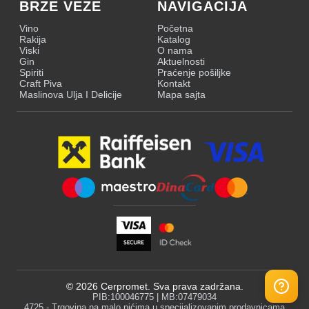
BRZE VEZE
NAVIGACIJA
Vino
Početna
Rakija
Katalog
Viski
O nama
Gin
Aktuelnosti
Spiriti
Praćenje pošiljke
Craft Piva
Kontakt
Maslinova Ulja I Delicije
Mapa sajta
©
2026
Cerpromet. Sva prava zadržana.
PIB:100046775 | MB:07479034
4725 - Trgovina na malo pićima u specijalizovanim prodavnicama