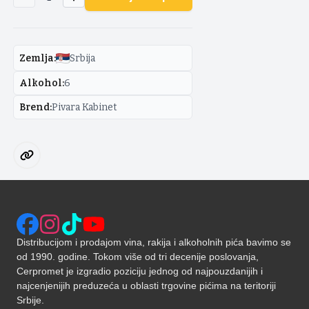
Zemlja
:
Srbija
Alkohol
:
6
Brend
:
Pivara Kabinet
Distribucijom i prodajom vina, rakija i alkoholnih pića bavimo se
od 1990. godine. Tokom više od tri decenije poslovanja,
Cerpromet je izgradio poziciju jednog od najpouzdanijih i
najcenjenijih preduzeća u oblasti trgovine pićima na teritoriji
Srbije.