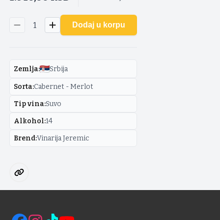
1
Dodaj u korpu
Zemlja
:
Srbija
Sorta
:
Cabernet - Merlot
Tip vina
:
Suvo
Alkohol
:
14
Brend
:
Vinarija Jeremic