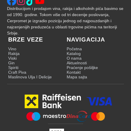
Distribucijom i prodajom vina, rakija i alkoholnih pića bavimo se
od 1990. godine. Tokom više od tri decenije poslovanja,
Cerpromet je izgradio poziciju jednog od najpouzdanijih i
najcenjenijih preduzeća u oblasti trgovine pićima na teritoriji
Srbije.
BRZE VEZE
NAVIGACIJA
Vino
Početna
Rakija
Katalog
Viski
O nama
Gin
Aktuelnosti
Spiriti
Praćenje pošiljke
Craft Piva
Kontakt
Maslinova Ulja I Delicije
Mapa sajta