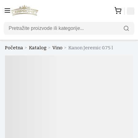
Početna
>
Katalog
>
Vino
>
Kanon Jeremic 0.75 l