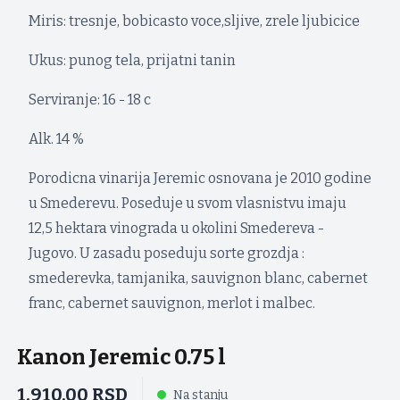
Miris: tresnje, bobicasto voce,sljive, zrele ljubicice
Ukus: punog tela, prijatni tanin
Serviranje: 16 - 18 c
Alk. 14 %
Porodicna vinarija Jeremic osnovana je 2010 godine
u Smederevu. Poseduje u svom vlasnistvu imaju
12,5 hektara vinograda u okolini Smedereva -
Jugovo. U zasadu poseduju sorte grozdja :
smederevka, tamjanika, sauvignon blanc, cabernet
franc, cabernet sauvignon, merlot i malbec.
Kanon Jeremic 0.75 l
1.910,00
RSD
Na stanju