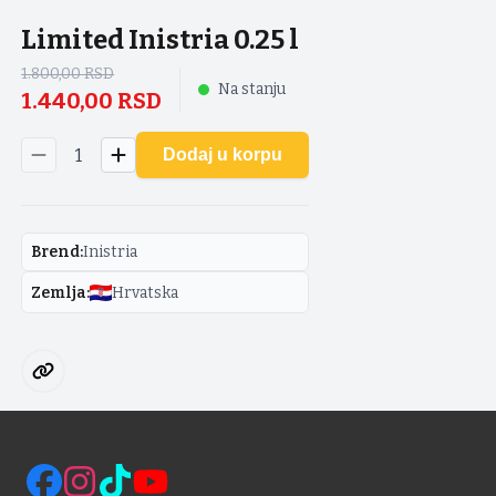
Limited Inistria 0.25 l
1.800,00
RSD
Na stanju
1.440,00
RSD
1
Dodaj u korpu
Brend
:
Inistria
Zemlja
:
Hrvatska