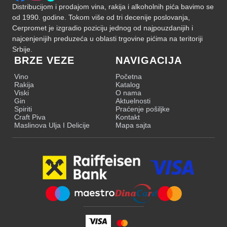
Distribucijom i prodajom vina, rakija i alkoholnih pića bavimo se
od 1990. godine. Tokom više od tri decenije poslovanja,
Cerpromet je izgradio poziciju jednog od najpouzdanijih i
najcenjenijih preduzeća u oblasti trgovine pićima na teritoriji
Srbije.
BRZE VEZE
NAVIGACIJA
Vino
Početna
Rakija
Katalog
Viski
O nama
Gin
Aktuelnosti
Spiriti
Praćenje pošiljke
Craft Piva
Kontakt
Maslinova Ulja I Delicije
Mapa sajta