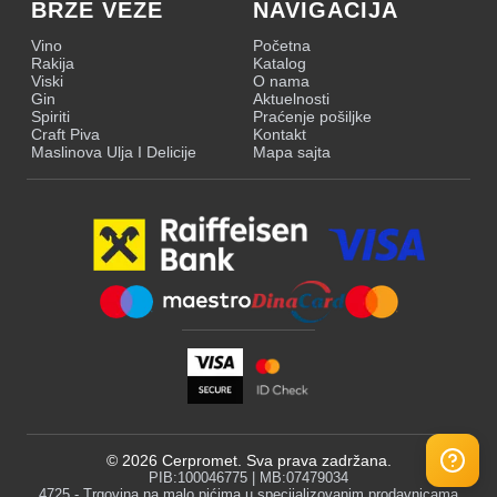
BRZE VEZE
NAVIGACIJA
Vino
Početna
Rakija
Katalog
Viski
O nama
Gin
Aktuelnosti
Spiriti
Praćenje pošiljke
Craft Piva
Kontakt
Maslinova Ulja I Delicije
Mapa sajta
©
2026
Cerpromet. Sva prava zadržana.
PIB:100046775 | MB:07479034
4725 - Trgovina na malo pićima u specijalizovanim prodavnicama