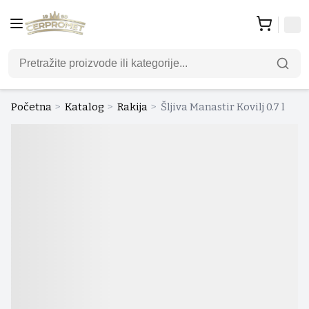
Početna
>
Katalog
>
Rakija
>
Šljiva Manastir Kovilj 0.7 l