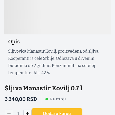
Opis
Sljivovica Manastir Kovilj, proizvedena od sljiva.
Kooperanti iz cele Srbije. Odlezava u drvenim
buradima do 2 godine. Konzumirati na sobnoj
temperaturi. Alk. 42 %
Šljiva Manastir Kovilj 0.7 l
3.340,00
RSD
Na stanju
1
Dodaj u korpu