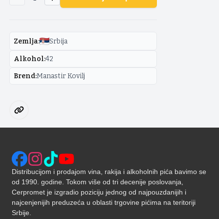
Zemlja
:
Srbija
Alkohol
:
42
Brend
:
Manastir Kovilj
Distribucijom i prodajom vina, rakija i alkoholnih pića bavimo se
od 1990. godine. Tokom više od tri decenije poslovanja,
Cerpromet je izgradio poziciju jednog od najpouzdanijih i
najcenjenijih preduzeća u oblasti trgovine pićima na teritoriji
Srbije.