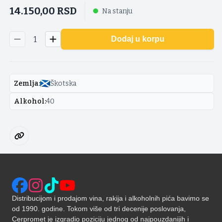
14.150,00
RSD
Na stanju
1
Dodaj u korpu
Zemlja
:
Škotska
Alkohol
:
40
Distribucijom i prodajom vina, rakija i alkoholnih pića bavimo se
od 1990. godine. Tokom više od tri decenije poslovanja,
Cerpromet je izgradio poziciju jednog od najpouzdanijih i