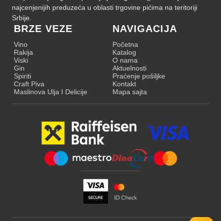
najcenjenijih preduzeća u oblasti trgovine pićima na teritoriji
Srbije.
BRZE VEZE
NAVIGACIJA
Vino
Početna
Rakija
Katalog
Viski
O nama
Gin
Aktuelnosti
Spiriti
Praćenje pošiljke
Craft Piva
Kontakt
Maslinova Ulja I Delicije
Mapa sajta