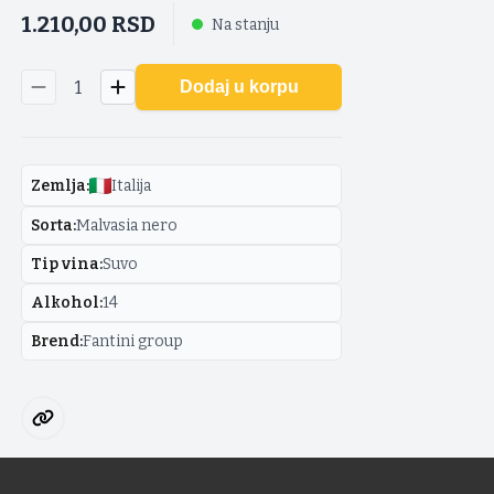
1.210,00
RSD
Na stanju
1
Dodaj u korpu
Zemlja
:
Italija
Sorta
:
Malvasia nero
Tip vina
:
Suvo
Alkohol
:
14
Brend
:
Fantini group