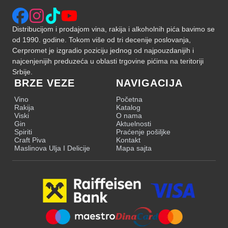
Distribucijom i prodajom vina, rakija i alkoholnih pića bavimo se
od 1990. godine. Tokom više od tri decenije poslovanja,
Cerpromet je izgradio poziciju jednog od najpouzdanijih i
najcenjenijih preduzeća u oblasti trgovine pićima na teritoriji
Srbije.
BRZE VEZE
NAVIGACIJA
Vino
Početna
Rakija
Katalog
Viski
O nama
Gin
Aktuelnosti
Spiriti
Praćenje pošiljke
Craft Piva
Kontakt
Maslinova Ulja I Delicije
Mapa sajta