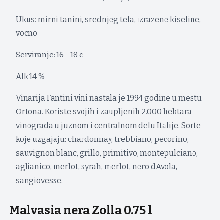
Ukus: mirni tanini, srednjeg tela, izrazene kiseline,
vocno
Serviranje: 16 - 18 c
Alk 14 %
Vinarija Fantini vini nastala je 1994 godine u mestu
Ortona. Koriste svojih i zaupljenih 2.000 hektara
vinograda u juznom i centralnom delu Italije. Sorte
koje uzgajaju: chardonnay, trebbiano, pecorino,
sauvignon blanc, grillo, primitivo, montepulciano,
aglianico, merlot, syrah, merlot, nero dAvola,
sangiovesse.
Malvasia nera Zolla 0.75 l