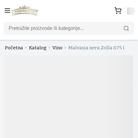
Početna
>
Katalog
>
Vino
>
Malvasia nera Zolla 0.75 l