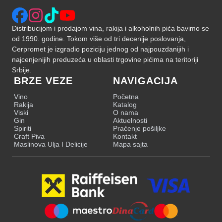
Distribucijom i prodajom vina, rakija i alkoholnih pića bavimo se
od 1990. godine. Tokom više od tri decenije poslovanja,
Cerpromet je izgradio poziciju jednog od najpouzdanijih i
najcenjenijih preduzeća u oblasti trgovine pićima na teritoriji
Srbije.
BRZE VEZE
NAVIGACIJA
Vino
Početna
Rakija
Katalog
Viski
O nama
Gin
Aktuelnosti
Spiriti
Praćenje pošiljke
Craft Piva
Kontakt
Maslinova Ulja I Delicije
Mapa sajta