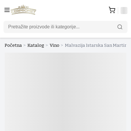
Početna
>
Katalog
>
Vino
>
Malvazija Istarska San Martino 0