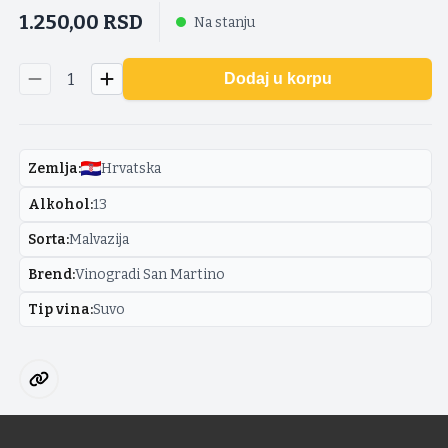
1.250,00
RSD
Na stanju
1
Dodaj u korpu
Zemlja
:
Hrvatska
Alkohol
:
13
Sorta
:
Malvazija
Brend
:
Vinogradi San Martino
Tip vina
:
Suvo