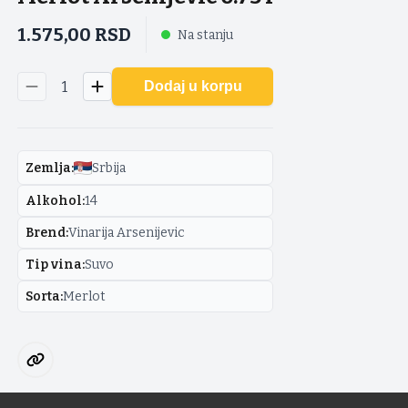
1.575,00
RSD
Na stanju
1
Dodaj u korpu
Zemlja
:
Srbija
Alkohol
:
14
Brend
:
Vinarija Arsenijevic
Tip vina
:
Suvo
Sorta
:
Merlot