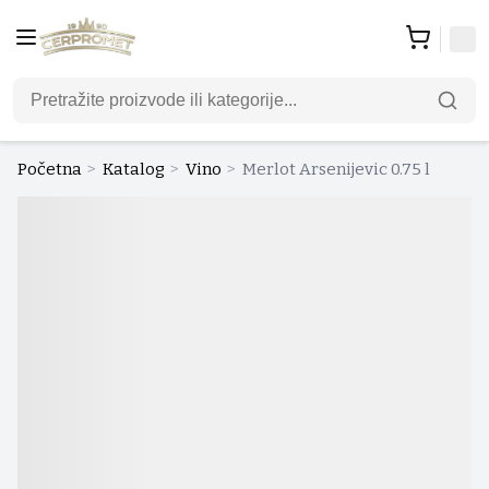
Početna
>
Katalog
>
Vino
>
Merlot Arsenijevic 0.75 l