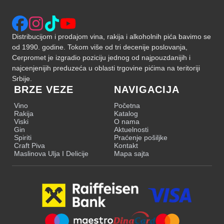
Distribucijom i prodajom vina, rakija i alkoholnih pića bavimo se
od 1990. godine. Tokom više od tri decenije poslovanja,
Cerpromet je izgradio poziciju jednog od najpouzdanijih i
najcenjenijih preduzeća u oblasti trgovine pićima na teritoriji
Srbije.
BRZE VEZE
NAVIGACIJA
Vino
Početna
Rakija
Katalog
Viski
O nama
Gin
Aktuelnosti
Spiriti
Praćenje pošiljke
Craft Piva
Kontakt
Maslinova Ulja I Delicije
Mapa sajta