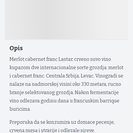
Opis
Merlot cabernet franc Lastar, crveno suvo vino
kupazom dve internacionalne sorte grozdja: merlot
i cabernet franc. Centrala Srbija, Levac. Vinogradi se
nalaze na nadmorskoj visini oko 330 metara, rucno
branje selektovanog grozdja. Nakon fermentacije
vino odlezava godinu dana u francuskim barrique
buricima.
Preporuka da se konzumira uz domace pecenje,
crvena mesa i strarije i odlezale sireve.