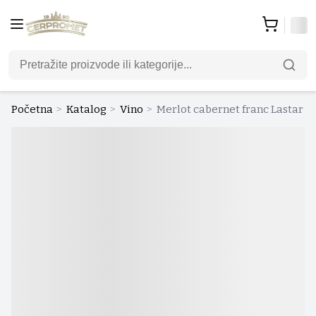
Početna
>
Katalog
>
Vino
>
Merlot cabernet franc Lastar 0.7