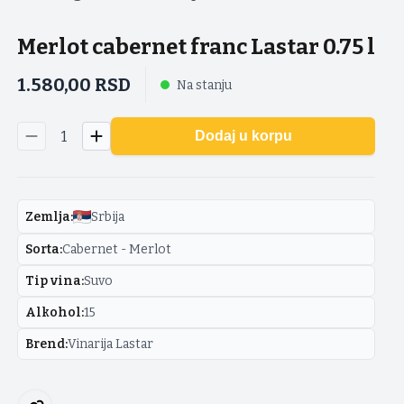
Merlot cabernet franc Lastar 0.75 l
1.580,00
RSD
Na stanju
1
Dodaj u korpu
Zemlja
:
Srbija
Sorta
:
Cabernet - Merlot
Tip vina
:
Suvo
Alkohol
:
15
Brend
:
Vinarija Lastar