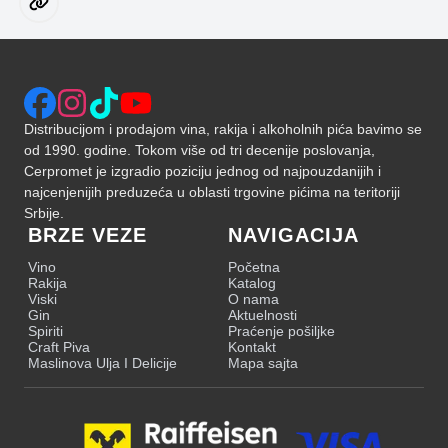
Distribucijom i prodajom vina, rakija i alkoholnih pića bavimo se
od 1990. godine. Tokom više od tri decenije poslovanja,
Cerpromet je izgradio poziciju jednog od najpouzdanijih i
najcenjenijih preduzeća u oblasti trgovine pićima na teritoriji
Srbije.
BRZE VEZE
NAVIGACIJA
Vino
Početna
Rakija
Katalog
Viski
O nama
Gin
Aktuelnosti
Spiriti
Praćenje pošiljke
Craft Piva
Kontakt
Maslinova Ulja I Delicije
Mapa sajta