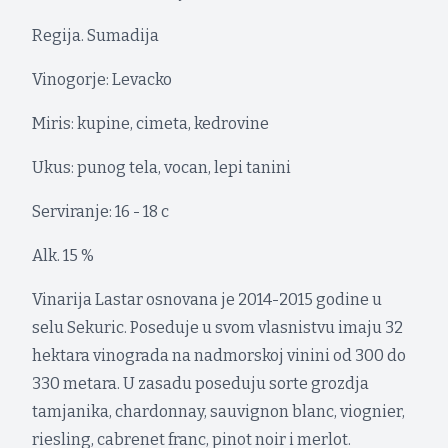
Regija. Sumadija
Vinogorje: Levacko
Miris: kupine, cimeta, kedrovine
Ukus: punog tela, vocan, lepi tanini
Serviranje: 16 - 18 c
Alk. 15 %
Vinarija Lastar osnovana je 2014-2015 godine u
selu Sekuric. Poseduje u svom vlasnistvu imaju 32
hektara vinograda na nadmorskoj vinini od 300 do
330 metara. U zasadu poseduju sorte grozdja
tamjanika, chardonnay, sauvignon blanc, viognier,
riesling, cabrenet franc, pinot noir i merlot.