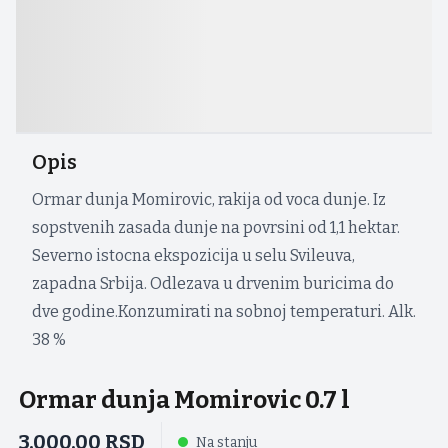
Opis
Ormar dunja Momirovic, rakija od voca dunje. Iz
sopstvenih zasada dunje na povrsini od 1,1 hektar.
Severno istocna ekspozicija u selu Svileuva,
zapadna Srbija. Odlezava u drvenim buricima do
dve godine.Konzumirati na sobnoj temperaturi. Alk.
38 %
Ormar dunja Momirovic 0.7 l
3.000,00
RSD
Na stanju