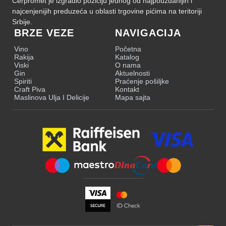
Cerpromet je izgradio poziciju jednog od najpouzdanijih i
najcenjenijih preduzeća u oblasti trgovine pićima na teritoriji
Srbije.
BRZE VEZE
NAVIGACIJA
Vino
Početna
Rakija
Katalog
Viski
O nama
Gin
Aktuelnosti
Spiriti
Praćenje pošiljke
Craft Piva
Kontakt
Maslinova Ulja I Delicije
Mapa sajta