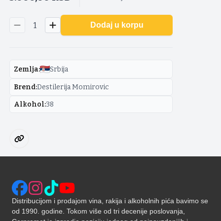
1
Dodaj u korpu
Zemlja
:
Srbija
Brend
:
Destilerija Momirovic
Alkohol
:
38
Distribucijom i prodajom vina, rakija i alkoholnih pića bavimo se
od 1990. godine. Tokom više od tri decenije poslovanja,