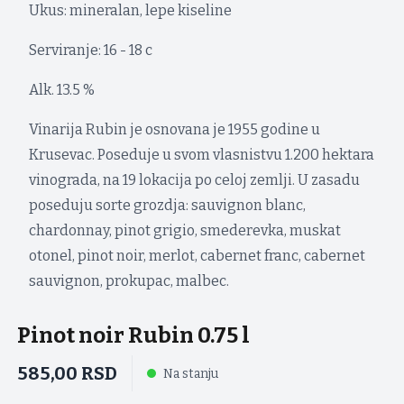
Ukus: mineralan, lepe kiseline
Serviranje: 16 - 18 c
Alk. 13.5 %
Vinarija Rubin je osnovana je 1955 godine u
Krusevac. Poseduje u svom vlasnistvu 1.200 hektara
vinograda, na 19 lokacija po celoj zemlji. U zasadu
poseduju sorte grozdja: sauvignon blanc,
chardonnay, pinot grigio, smederevka, muskat
otonel, pinot noir, merlot, cabernet franc, cabernet
sauvignon, prokupac, malbec.
Pinot noir Rubin 0.75 l
585,00
RSD
Na stanju