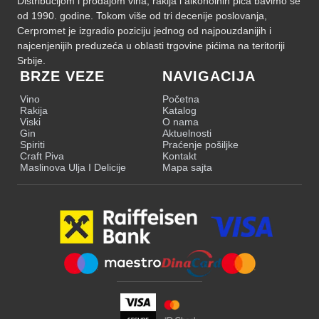
Distribucijom i prodajom vina, rakija i alkoholnih pića bavimo se
od 1990. godine. Tokom više od tri decenije poslovanja,
Cerpromet je izgradio poziciju jednog od najpouzdanijih i
najcenjenijih preduzeća u oblasti trgovine pićima na teritoriji
Srbije.
BRZE VEZE
NAVIGACIJA
Vino
Početna
Rakija
Katalog
Viski
O nama
Gin
Aktuelnosti
Spiriti
Praćenje pošiljke
Craft Piva
Kontakt
Maslinova Ulja I Delicije
Mapa sajta