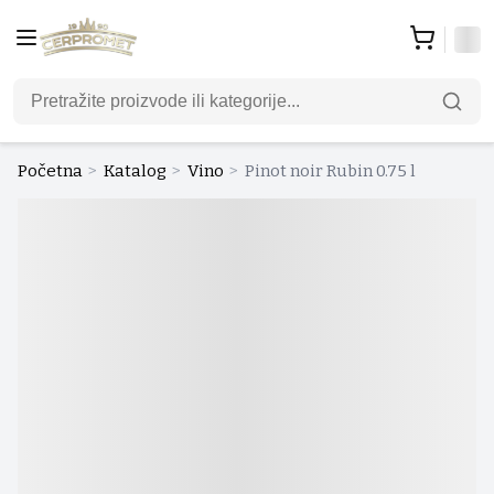
Početna
>
Katalog
>
Vino
>
Pinot noir Rubin 0.75 l