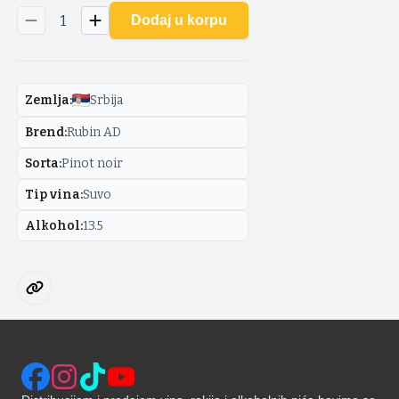
1
Dodaj u korpu
Zemlja
:
Srbija
Brend
:
Rubin AD
Sorta
:
Pinot noir
Tip vina
:
Suvo
Alkohol
:
13.5