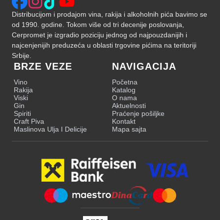
Distribucijom i prodajom vina, rakija i alkoholnih pića bavimo se
od 1990. godine. Tokom više od tri decenije poslovanja,
Cerpromet je izgradio poziciju jednog od najpouzdanijih i
najcenjenijih preduzeća u oblasti trgovine pićima na teritoriji
Srbije.
BRZE VEZE
NAVIGACIJA
Vino
Početna
Rakija
Katalog
Viski
O nama
Gin
Aktuelnosti
Spiriti
Praćenje pošiljke
Craft Piva
Kontakt
Maslinova Ulja I Delicije
Mapa sajta