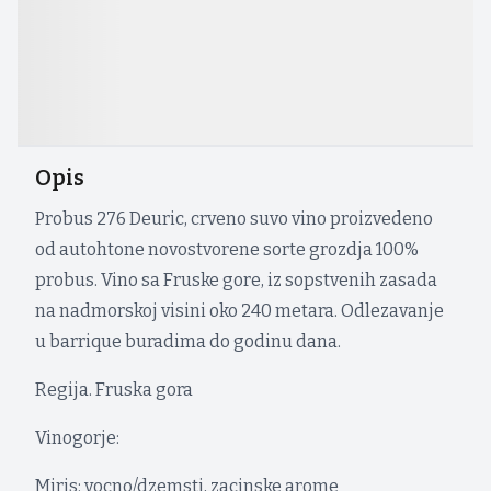
Opis
Probus 276 Deuric, crveno suvo vino proizvedeno
od autohtone novostvorene sorte grozdja 100%
probus. Vino sa Fruske gore, iz sopstvenih zasada
na nadmorskoj visini oko 240 metara. Odlezavanje
u barrique buradima do godinu dana.
Regija. Fruska gora
Vinogorje:
Miris: vocno/dzemsti, zacinske arome