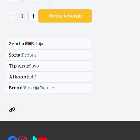
1
Dodaj u korpu
Zemlja
:
Srbija
Sorta
:
Probus
Tip vina
:
Suvo
Alkohol
:
14.5
Brend
:
Vinarija Deuric