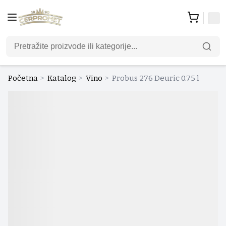
Početna
>
Katalog
>
Vino
>
Probus 276 Deuric 0.75 l