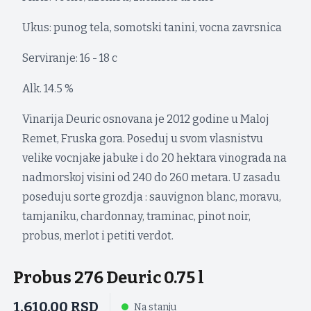
Ukus: punog tela, somotski tanini, vocna zavrsnica
Serviranje: 16 - 18 c
Alk. 14.5 %
Vinarija Deuric osnovana je 2012 godine u Maloj
Remet, Fruska gora. Poseduj u svom vlasnistvu
velike vocnjake jabuke i do 20 hektara vinograda na
nadmorskoj visini od 240 do 260 metara. U zasadu
poseduju sorte grozdja : sauvignon blanc, moravu,
tamjaniku, chardonnay, traminac, pinot noir,
probus, merlot i petiti verdot.
Probus 276 Deuric 0.75 l
1.610,00
RSD
Na stanju