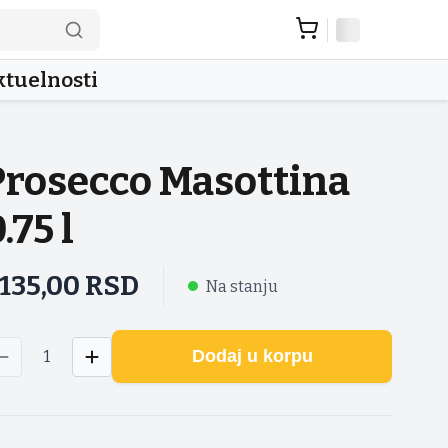
tuelnosti
Prosecco Masottina
.75 l
.135,00
RSD
Na stanju
Dodaj u korpu
1