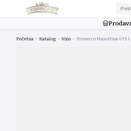
Prodav
Početna
>
Katalog
>
Vino
>
Prosecco Masottina 0.75 l