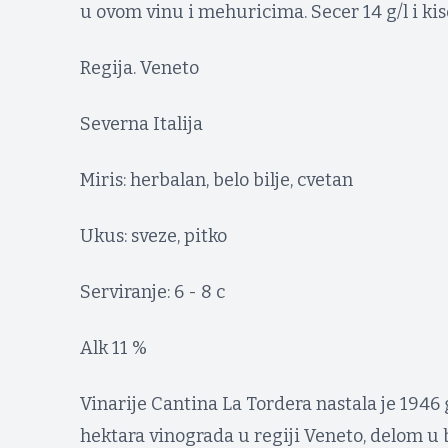
u ovom vinu i mehuricima. Secer 14 g/l i kis
Regija. Veneto
Severna Italija
Miris: herbalan, belo bilje, cvetan
Ukus: sveze, pitko
Serviranje: 6 - 8 c
Alk 11 %
Vinarije Cantina La Tordera nastala je 1946
hektara vinograda u regiji Veneto, delom u b