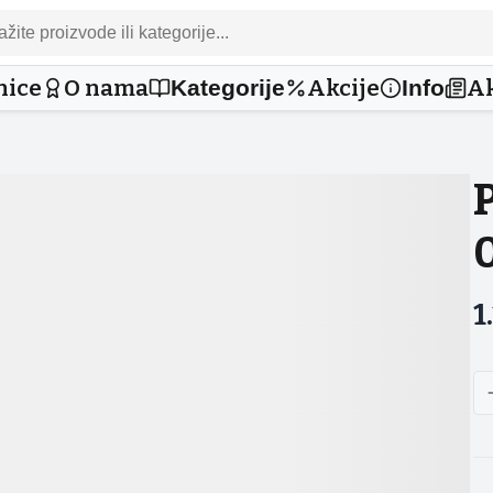
nice
O nama
Akcije
Ak
Kategorije
Info
0
1