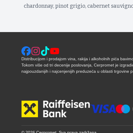
chardonnay, pinot grigio, cabernet sauvign
Distribucijom i prodajom vina, rakija i alkoholnih pića bavi
Tokom više od tri decenije poslovanja, Cerpromet je izgradi
najpouzdanijih i najcenjenijih preduzeća u oblasti trgovine pić
©
2026
Cerpromet. Sva prava zadržana.