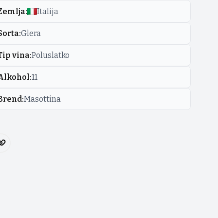
Zemlja
:
Italija
Sorta
:
Glera
Tip vina
:
Poluslatko
Alkohol
:
11
Brend
:
Masottina