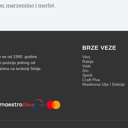
on, marzemino i merlot.
BRZE VEZE
mo se od 1990. godine.
Vino
Rakija
o poziciju jednog od
Viski
ima na teritoriji Srbije.
Gin
Spiriti
Craft Piva
Maslinova Ulja I Delicije