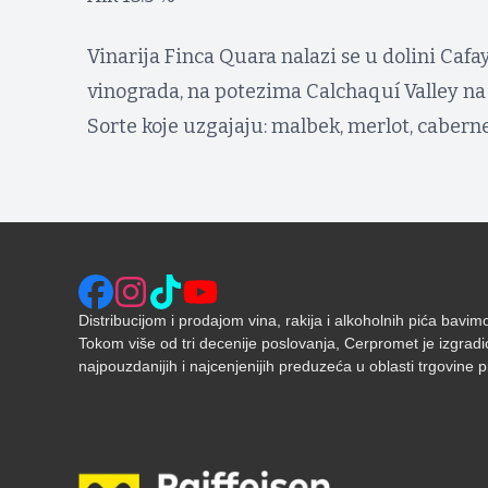
Vinarija Finca Quara nalazi se u dolini Cafa
vinograda, na potezima Calchaquí Valley na 
Sorte koje uzgajaju: malbek, merlot, cabernet
Distribucijom i prodajom vina, rakija i alkoholnih pića bavi
Tokom više od tri decenije poslovanja, Cerpromet je izgradi
najpouzdanijih i najcenjenijih preduzeća u oblasti trgovine pić