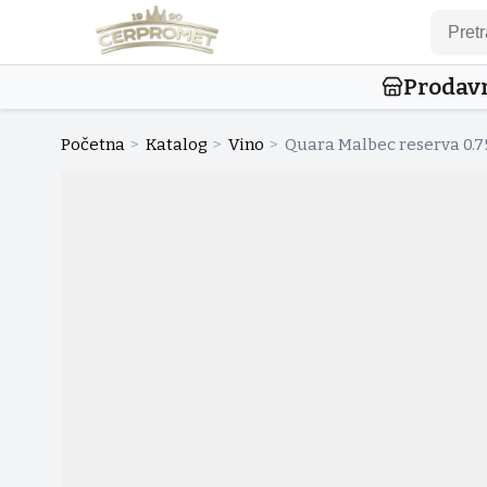
Prodav
Početna
>
Katalog
>
Vino
>
Quara Malbec reserva 0.75