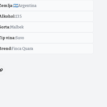
Zemlja
:
Argentina
Alkohol
:
13.5
Sorta
:
Malbek
Tip vina
:
Suvo
Brend
:
Finca Quara