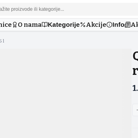
nice
O nama
Akcije
Ak
Kategorije
Info
 l
r
1