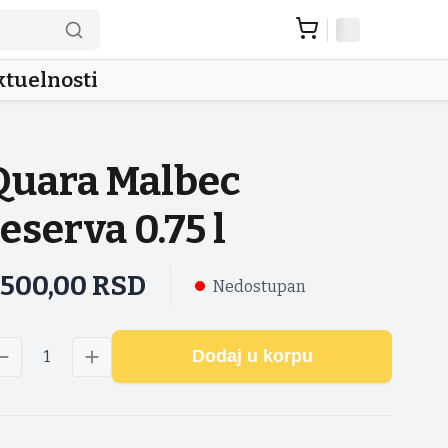
tuelnosti
Quara Malbec
eserva 0.75 l
.500,00
RSD
Nedostupan
Dodaj u korpu
1