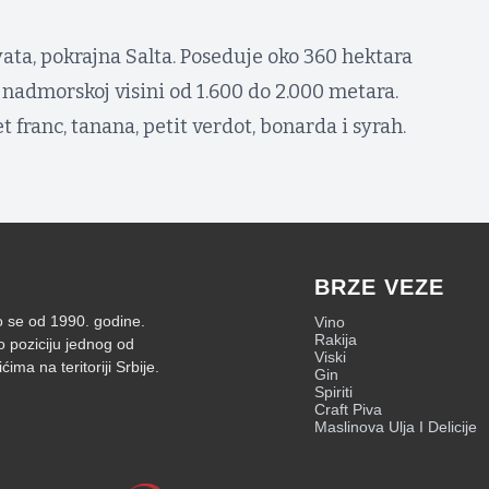
yata, pokrajna Salta. Poseduje oko 360 hektara
nadmorskoj visini od 1.600 do 2.000 metara.
 franc, tanana, petit verdot, bonarda i syrah.
BRZE VEZE
mo se od 1990. godine.
Vino
Rakija
o poziciju jednog od
Viski
ima na teritoriji Srbije.
Gin
Spiriti
Craft Piva
Maslinova Ulja I Delicije