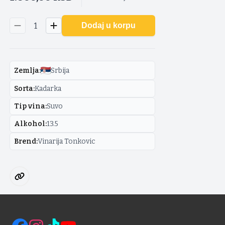
1
Dodaj u korpu
Zemlja
:
Srbija
Sorta
:
Kadarka
Tip vina
:
Suvo
Alkohol
:
13.5
Brend
:
Vinarija Tonkovic