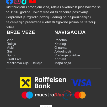
Distribucijom i prodajom vina, rakija i alkoholnih pića bavimo se
od 1990. godine. Tokom više od tri decenije poslovanja,
Cerpromet je izgradio poziciju jednog od najpouzdanijih i
najcenjenijih preduzeća u oblasti trgovine pićima na teritoriji
Srbije.
BRZE VEZE
NAVIGACIJA
Vino
Početna
Rakija
Katalog
Viski
O nama
Gin
Aktuelnosti
Spiriti
Praćenje pošiljke
Craft Piva
Kontakt
Maslinova Ulja I Delicije
Mapa sajta