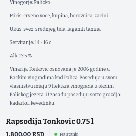
Vinogorje: Palicko
Miris: crveno voce, kupina, borovnica, zacini
Ukus: svez, srednjeg tela, laganih tanina
Serviranje: 14 - 16 c
Alk. 13.5 %
Vinarija Tonkovic osnovana je 2006 godine u
Backim vingradima kod Palica. Poseduje u svom
vlasnistvu imaju 9 hektara vinograda u okolini
Palickog jezera. U zasadu poseduju sorte grozdja:
kadarku, kevedinku.
Rapsodija Tonkovic 0.75 l
1.800,00
RSD
Na stanju