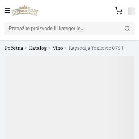
Početna
>
Katalog
>
Vino
>
Rapsodija Tonkovic 0.75 l