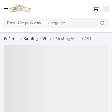
Početna
>
Katalog
>
Vino
>
Riesling Verus 0.75 l