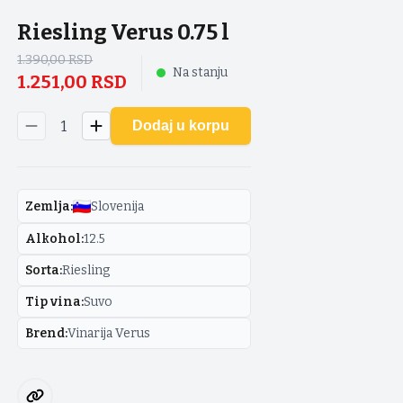
Riesling Verus 0.75 l
1.390,00
RSD
Na stanju
1.251,00
RSD
1
Dodaj u korpu
Zemlja
:
Slovenija
Alkohol
:
12.5
Sorta
:
Riesling
Tip vina
:
Suvo
Brend
:
Vinarija Verus