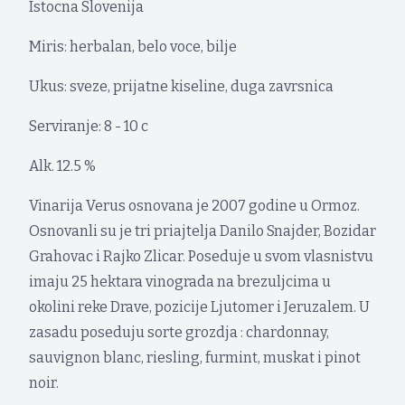
Istocna Slovenija
Miris: herbalan, belo voce, bilje
Ukus: sveze, prijatne kiseline, duga zavrsnica
Serviranje: 8 - 10 c
Alk. 12.5 %
Vinarija Verus osnovana je 2007 godine u Ormoz.
Osnovanli su je tri priajtelja Danilo Snajder, Bozidar
Grahovac i Rajko Zlicar. Poseduje u svom vlasnistvu
imaju 25 hektara vinograda na brezuljcima u
okolini reke Drave, pozicije Ljutomer i Jeruzalem. U
zasadu poseduju sorte grozdja : chardonnay,
sauvignon blanc, riesling, furmint, muskat i pinot
noir.