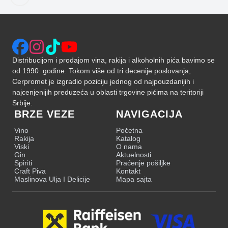
Distribucijom i prodajom vina, rakija i alkoholnih pića bavimo se
od 1990. godine. Tokom više od tri decenije poslovanja,
Cerpromet je izgradio poziciju jednog od najpouzdanijih i
najcenjenijih preduzeća u oblasti trgovine pićima na teritoriji
Srbije.
BRZE VEZE
NAVIGACIJA
Vino
Početna
Rakija
Katalog
Viski
O nama
Gin
Aktuelnosti
Spiriti
Praćenje pošiljke
Craft Piva
Kontakt
Maslinova Ulja I Delicije
Mapa sajta