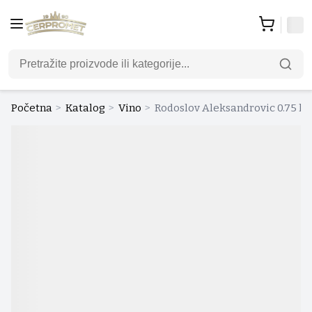
Početna
>
Katalog
>
Vino
>
Rodoslov Aleksandrovic 0.75 l