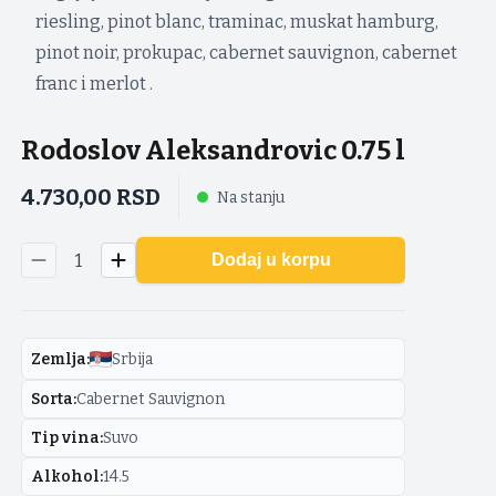
riesling, pinot blanc, traminac, muskat hamburg,
pinot noir, prokupac, cabernet sauvignon, cabernet
franc i merlot .
Rodoslov Aleksandrovic 0.75 l
4.730,00
RSD
Na stanju
1
Dodaj u korpu
Zemlja
:
Srbija
Sorta
:
Cabernet Sauvignon
Tip vina
:
Suvo
Alkohol
:
14.5