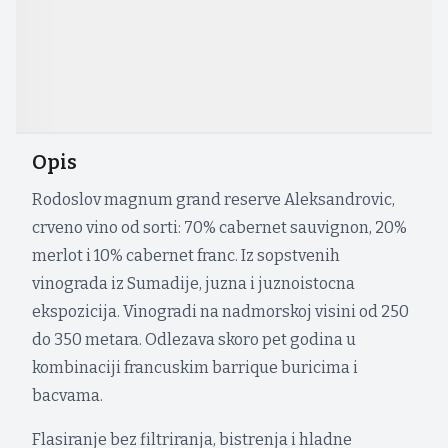
Opis
Rodoslov magnum grand reserve Aleksandrovic,
crveno vino od sorti: 70% cabernet sauvignon, 20%
merlot i 10% cabernet franc. Iz sopstvenih
vinograda iz Sumadije, juzna i juznoistocna
ekspozicija. Vinogradi na nadmorskoj visini od 250
do 350 metara. Odlezava skoro pet godina u
kombinaciji francuskim barrique buricima i
bacvama.
Flasiranje bez filtriranja, bistrenja i hladne