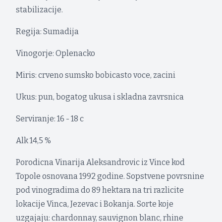
stabilizacije.
Regija: Sumadija
Vinogorje: Oplenacko
Miris: crveno sumsko bobicasto voce, zacini
Ukus: pun, bogatog ukusa i skladna zavrsnica
Serviranje: 16 - 18 c
Alk 14,5 %
Porodicna Vinarija Aleksandrovic iz Vince kod
Topole osnovana 1992 godine. Sopstvene povrsnine
pod vinogradima do 89 hektara na tri razlicite
lokacije Vinca, Jezevac i Bokanja. Sorte koje
uzgajaju: chardonnay, sauvignon blanc, rhine