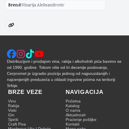
Brend
:
Vinarija Aleksandrovic
Distribucijom i prodajom vina, rakija i alkoholnih pića bavimo se
od 1990. godine. Tokom više od tri decenije poslovanja,
Cerpromet je izgradio poziciju jednog od najpouzdanijih i
najcenjenijih preduzeća u oblasti trgovine pićima na teritoriji
Srbije.
BRZE VEZE
NAVIGACIJA
Vino
Početna
Rakija
Katalog
Viski
O nama
Gin
Aktuelnosti
Spiriti
Praćenje pošiljke
Craft Piva
Kontakt
Maslinova Ulja I Delicije
Mapa sajta