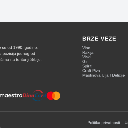
BRZE VEZE
mo se od 1990. godine.
Vino
Rakija
o poziciju jednog od
Viski
ima na teritoriji Srbije.
Gin
Spiriti
Craft Piva
Maslinova Ulja I Delicije
Politika privatnosti
U
a