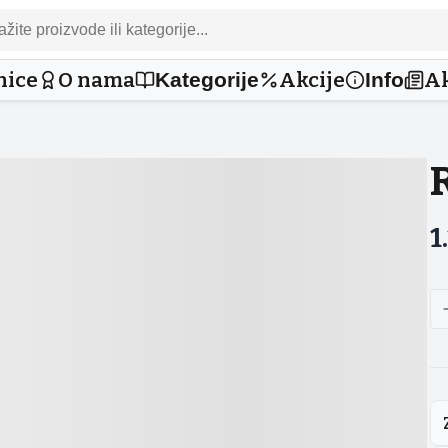
nice
O nama
Akcije
Ak
Kategorije
Info
1