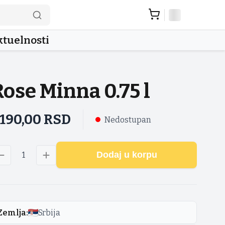
tuelnosti
Rose Minna 0.75 l
.190,00
RSD
Nedostupan
Dodaj u korpu
1
Zemlja
:
Srbija