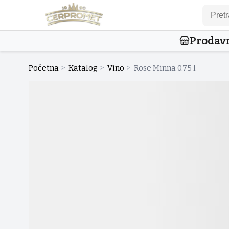
Prodav
Početna
>
Katalog
>
Vino
>
Rose Minna 0.75 l