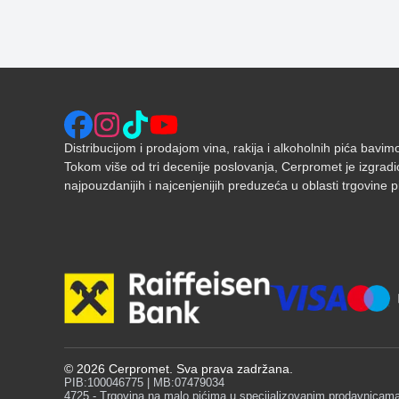
Distribucijom i prodajom vina, rakija i alkoholnih pića bavi
Tokom više od tri decenije poslovanja, Cerpromet je izgradi
najpouzdanijih i najcenjenijih preduzeća u oblasti trgovine pić
©
2026
Cerpromet. Sva prava zadržana.
PIB:100046775 | MB:07479034
4725 - Trgovina na malo pićima u specijalizovanim prodavnicam