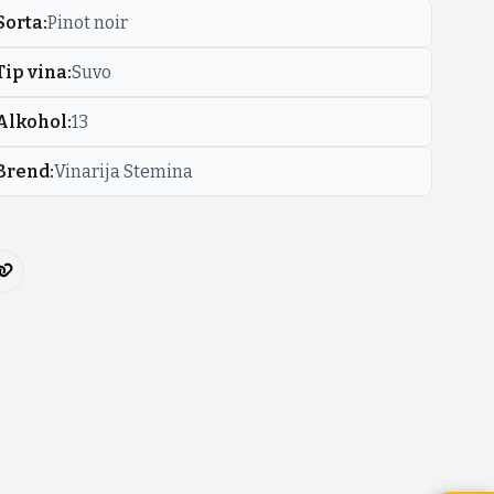
Sorta
:
Pinot noir
Tip vina
:
Suvo
Alkohol
:
13
Brend
:
Vinarija Stemina