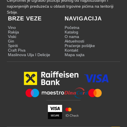
Cerpromet je izgradio poziciju jednog od najpouzdanijih i
najcenjenijih preduzeća u oblasti trgovine pićima na teritoriji
Srbije.
BRZE VEZE
NAVIGACIJA
Vino
Početna
Rakija
Katalog
Viski
O nama
Gin
Aktuelnosti
Spiriti
Praćenje pošiljke
Craft Piva
Kontakt
Maslinova Ulja I Delicije
Mapa sajta