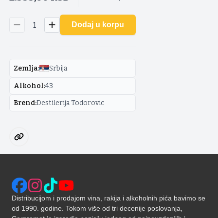
1
Dodaj u korpu
Zemlja
:
Srbija
Alkohol
:
43
Brend
:
Destilerija Todorovic
Distribucijom i prodajom vina, rakija i alkoholnih pića bavimo se
od 1990. godine. Tokom više od tri decenije poslovanja,