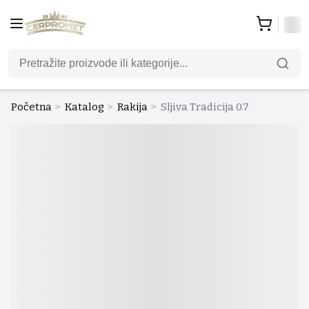
Početna
>
Katalog
>
Rakija
>
Sljiva Tradicija 0.7