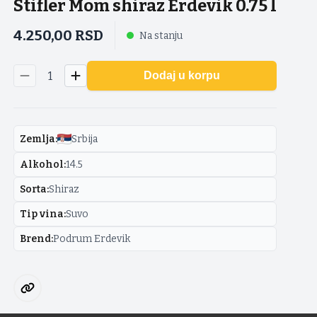
Stifler Mom shiraz Erdevik 0.75 l
4.250,00
RSD
Na stanju
1
Dodaj u korpu
Zemlja
:
Srbija
Alkohol
:
14.5
Sorta
:
Shiraz
Tip vina
:
Suvo
Brend
:
Podrum Erdevik