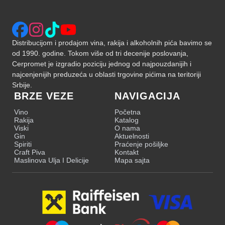
Distribucijom i prodajom vina, rakija i alkoholnih pića bavimo se
od 1990. godine. Tokom više od tri decenije poslovanja,
Cerpromet je izgradio poziciju jednog od najpouzdanijih i
najcenjenijih preduzeća u oblasti trgovine pićima na teritoriji
Srbije.
BRZE VEZE
NAVIGACIJA
Vino
Početna
Rakija
Katalog
Viski
O nama
Gin
Aktuelnosti
Spiriti
Praćenje pošiljke
Craft Piva
Kontakt
Maslinova Ulja I Delicije
Mapa sajta