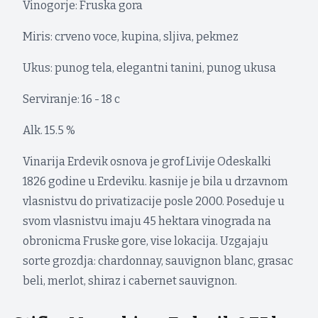
Vinogorje: Fruska gora
Miris: crveno voce, kupina, sljiva, pekmez
Ukus: punog tela, elegantni tanini, punog ukusa
Serviranje: 16 - 18 c
Alk. 15.5 %
Vinarija Erdevik osnova je grof Livije Odeskalki
1826 godine u Erdeviku. kasnije je bila u drzavnom
vlasnistvu do privatizacije posle 2000. Poseduje u
svom vlasnistvu imaju 45 hektara vinograda na
obronicma Fruske gore, vise lokacija. Uzgajaju
sorte grozdja: chardonnay, sauvignon blanc, grasac
beli, merlot, shiraz i cabernet sauvignon.