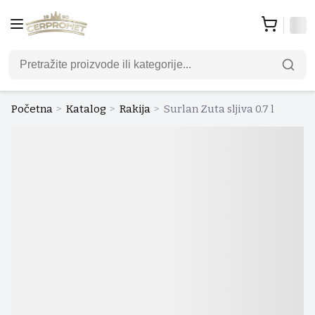
Početna
>
Katalog
>
Rakija
>
Surlan Zuta sljiva 0.7 l