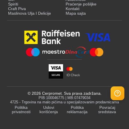
Spiriti
Praćenje pošiljke
Craft Piva
Kontakt
Maslinova Ulja I Delicije
Mapa sajta
©
2026
Cerpromet. Sva prava zadržana.
PIB:100046775 | MB:07479034
4725 - Trgovina na malo pićima u specijalizovanim prodavnicama
Politika
Uslovi
Politika
Povraćaj
privatnosti
korišćenja
reklamacija
sredstava