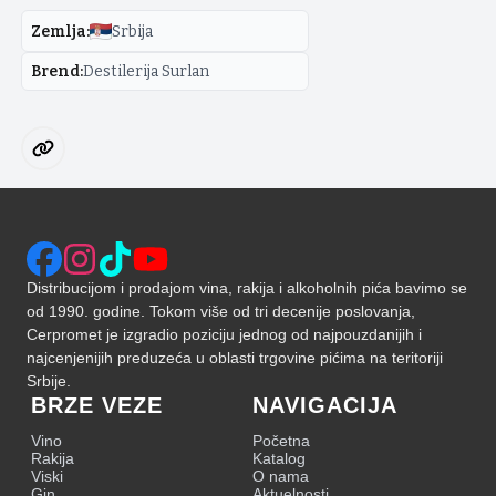
Zemlja
:
Srbija
Brend
:
Destilerija Surlan
Distribucijom i prodajom vina, rakija i alkoholnih pića bavimo se
od 1990. godine. Tokom više od tri decenije poslovanja,
Cerpromet je izgradio poziciju jednog od najpouzdanijih i
najcenjenijih preduzeća u oblasti trgovine pićima na teritoriji
Srbije.
BRZE VEZE
NAVIGACIJA
Vino
Početna
Rakija
Katalog
Viski
O nama
Gin
Aktuelnosti