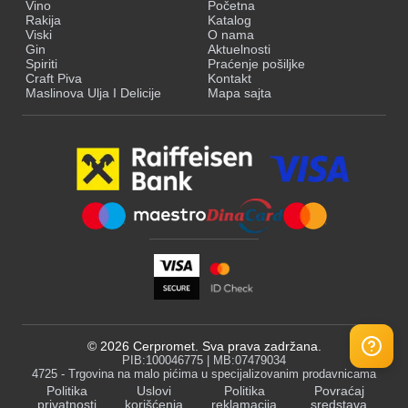
Vino
Početna
Rakija
Katalog
Viski
O nama
Gin
Aktuelnosti
Spiriti
Praćenje pošiljke
Craft Piva
Kontakt
Maslinova Ulja I Delicije
Mapa sajta
©
2026
Cerpromet. Sva prava zadržana.
PIB:100046775 | MB:07479034
4725 - Trgovina na malo pićima u specijalizovanim prodavnicama
Politika
Uslovi
Politika
Povraćaj
privatnosti
korišćenja
reklamacija
sredstava