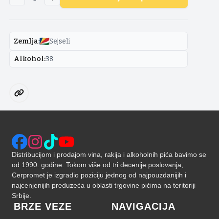
Zemlja
:
Sejseli
Alkohol
:
38
Distribucijom i prodajom vina, rakija i alkoholnih pića bavimo se
od 1990. godine. Tokom više od tri decenije poslovanja,
Cerpromet je izgradio poziciju jednog od najpouzdanijih i
najcenjenijih preduzeća u oblasti trgovine pićima na teritoriji
Srbije.
BRZE VEZE
NAVIGACIJA