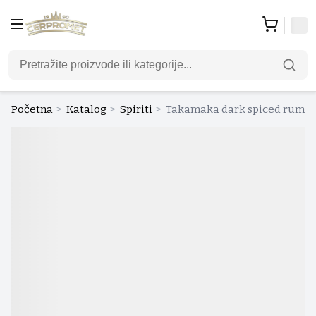
Početna
>
Katalog
>
Spiriti
>
Takamaka dark spiced rum 0.7