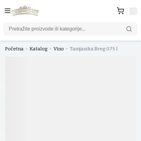
Početna
>
Katalog
>
Vino
>
Tamjanika Breg 0.75 l