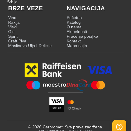
Srbije.
BRZE VEZE
NAVIGACIJA
Vino
Početna
Rakija
Katalog
Viski
O nama
Gin
Aktuelnosti
Spiriti
Praćenje pošiljke
Craft Piva
Kontakt
Maslinova Ulja I Delicije
Mapa sajta
©
2026
Cerpromet. Sva prava zadržana.