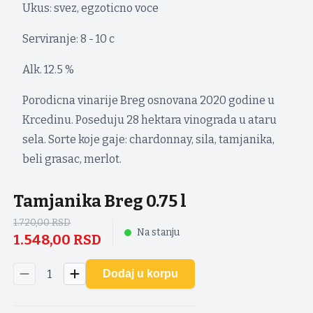
Ukus: svez, egzoticno voce
Serviranje: 8 - 10 c
Alk. 12.5 %
Porodicna vinarije Breg osnovana 2020 godine u
Krcedinu. Poseduju 28 hektara vinograda u ataru
sela. Sorte koje gaje: chardonnay, sila, tamjanika,
beli grasac, merlot.
Tamjanika Breg 0.75 l
1.720,00
RSD
Na stanju
1.548,00
RSD
1
Dodaj u korpu