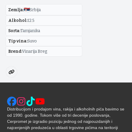
Zemlja
:
Srbija
Alkohol
:
12.5
Sorta
:
Tamjanika
Tip vina
:
Suvo
Brend
:
Vinarija Breg
Distribucijom i prodajom vina, rakija i alkoholnih pića bavimo se
od 1990. godine. Tokom više od tri decenije poslovanja,
Cerpromet je izgradio poziciju jednog od najpouzdanijih i
najcenjenijih preduzeća u oblasti trgovine pićima na teritoriji