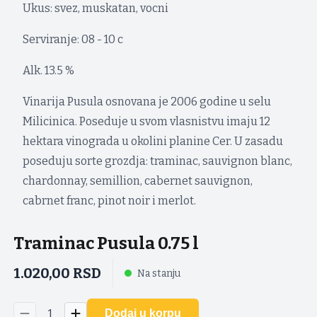
Ukus: svez, muskatan, vocni
Serviranje: 08 - 10 c
Alk. 13.5 %
Vinarija Pusula osnovana je 2006 godine u selu
Milicinica. Poseduje u svom vlasnistvu imaju 12
hektara vinograda u okolini planine Cer. U zasadu
poseduju sorte grozdja: traminac, sauvignon blanc,
chardonnay, semillion, cabernet sauvignon,
cabrnet franc, pinot noir i merlot.
Traminac Pusula 0.75 l
1.020,00
RSD
Na stanju
1
Dodaj u korpu