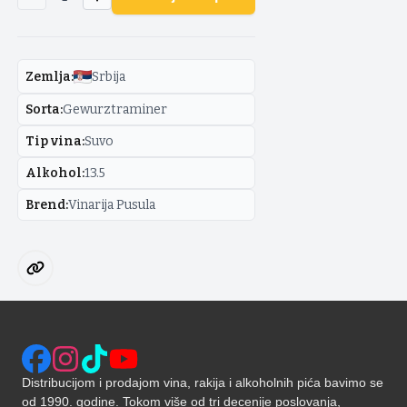
Zemlja
:
Srbija
Sorta
:
Gewurztraminer
Tip vina
:
Suvo
Alkohol
:
13.5
Brend
:
Vinarija Pusula
Distribucijom i prodajom vina, rakija i alkoholnih pića bavimo se
od 1990. godine. Tokom više od tri decenije poslovanja,