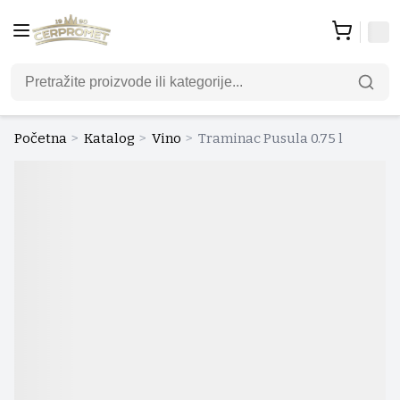
Početna
>
Katalog
>
Vino
>
Traminac Pusula 0.75 l