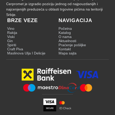
Cerpromet je izgradio poziciju jednog od najpouzdanijih i
najcenjenijih preduzeća u oblasti trgovine pićima na teritoriji
Srbije.
BRZE VEZE
NAVIGACIJA
Vino
Početna
Rakija
Katalog
Viski
O nama
Gin
Aktuelnosti
Spiriti
Praćenje pošiljke
Craft Piva
Kontakt
Maslinova Ulja I Delicije
Mapa sajta