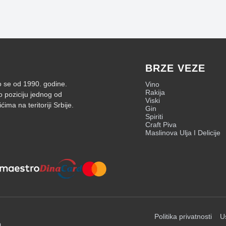
BRZE VEZE
mo se od 1990. godine.
Vino
Rakija
o poziciju jednog od
Viski
ima na teritoriji Srbije.
Gin
Spiriti
Craft Piva
Maslinova Ulja I Delicije
Politika privatnosti
U
a