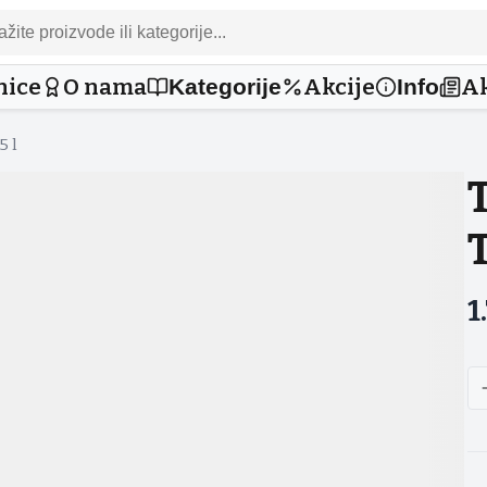
nice
O nama
Akcije
Ak
Kategorije
Info
5 l
1