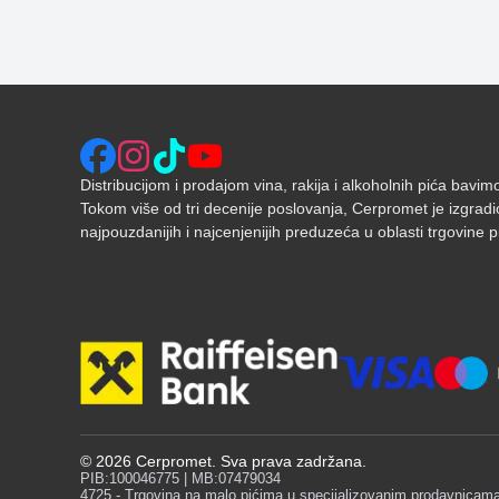
Distribucijom i prodajom vina, rakija i alkoholnih pića bavi
Tokom više od tri decenije poslovanja, Cerpromet je izgradi
najpouzdanijih i najcenjenijih preduzeća u oblasti trgovine pić
©
2026
Cerpromet. Sva prava zadržana.
PIB:100046775 | MB:07479034
4725 - Trgovina na malo pićima u specijalizovanim prodavnicam