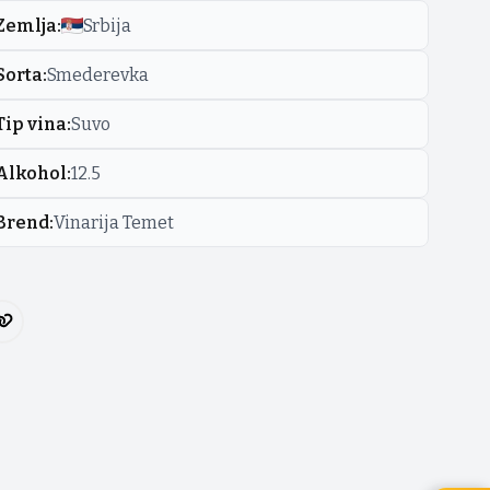
Zemlja
:
Srbija
Sorta
:
Smederevka
Tip vina
:
Suvo
Alkohol
:
12.5
Brend
:
Vinarija Temet