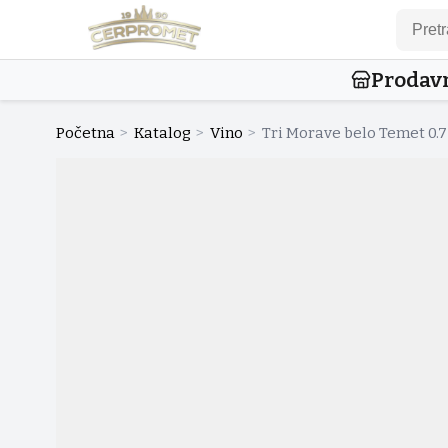
Prodav
Početna
>
Katalog
>
Vino
>
Tri Morave belo Temet 0.7