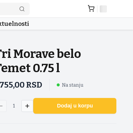
tuelnosti
Tri Morave belo
Temet 0.75 l
.755,00
RSD
Na stanju
Dodaj u korpu
1