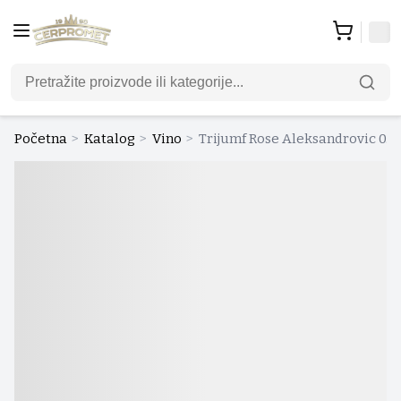
Početna
>
Katalog
>
Vino
>
Trijumf Rose Aleksandrovic 0.75