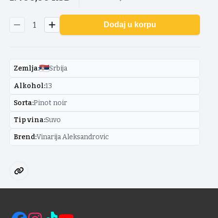
1
Dodaj u korpu
Zemlja
:
Srbija
Alkohol
:
13
Sorta
:
Pinot noir
Tip vina
:
Suvo
Brend
:
Vinarija Aleksandrovic