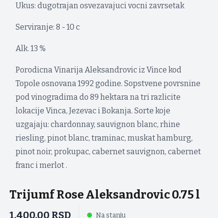
Ukus: dugotrajan osvezavajuci vocni zavrsetak
Serviranje: 8 - 10 c
Alk. 13 %
Porodicna Vinarija Aleksandrovic iz Vince kod
Topole osnovana 1992 godine. Sopstvene povrsnine
pod vinogradima do 89 hektara na tri razlicite
lokacije Vinca, Jezevac i Bokanja. Sorte koje
uzgajaju: chardonnay, sauvignon blanc, rhine
riesling, pinot blanc, traminac, muskat hamburg,
pinot noir, prokupac, cabernet sauvignon, cabernet
franc i merlot .
Trijumf Rose Aleksandrovic 0.75 l
1.400,00
RSD
Na stanju