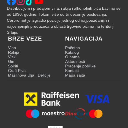
Distribucijom i prodajom vina, rakija i alkoholnih pića bavimo se
od 1990. godine. Tokom više od tri decenije poslovanja,
Cerpromet je izgradio poziciju jednog od najpouzdanijih i
najcenjenijih preduzeća u oblasti trgovine pićima na teritoriji
Srbije.
BRZE VEZE
NAVIGACIJA
Vino
Početna
Rakija
Katalog
Viski
O nama
Gin
Aktuelnosti
Spiriti
Praćenje pošiljke
Craft Piva
Kontakt
Maslinova Ulja I Delicije
Mapa sajta