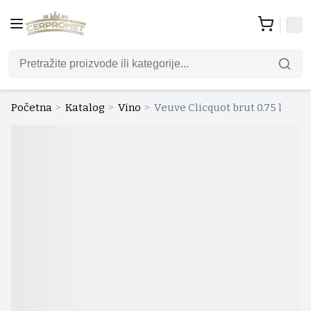
Početna
>
Katalog
>
Vino
>
Veuve Clicquot brut 0.75 l