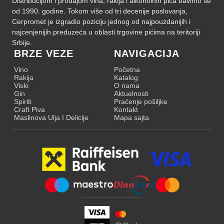
Distribucijom i prodajom vina, rakija i alkoholnih pića bavimo se
od 1990. godine. Tokom više od tri decenije poslovanja,
Cerpromet je izgradio poziciju jednog od najpouzdanijih i
najcenjenijih preduzeća u oblasti trgovine pićima na teritoriji
Srbije.
BRZE VEZE
NAVIGACIJA
Vino
Početna
Rakija
Katalog
Viski
O nama
Gin
Aktuelnosti
Spiriti
Praćenje pošiljke
Craft Piva
Kontakt
Maslinova Ulja I Delicije
Mapa sajta