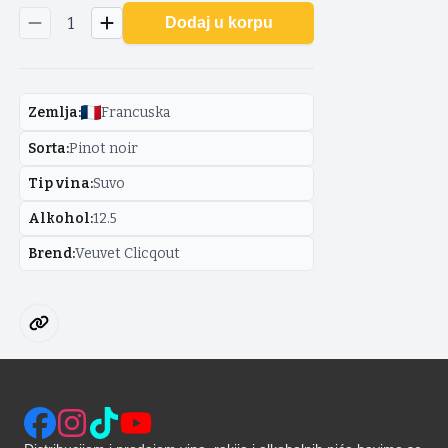
1
Dodaj u korpu
Zemlja
:
Francuska
Sorta
:
Pinot noir
Tip vina
:
Suvo
Alkohol
:
12.5
Brend
:
Veuvet Clicqout