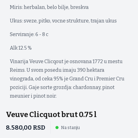
Miris: herbalan, belo bilje, breskva
Ukus: sveze, pitko, vocne strukture, trajan ukus
Serviranje: 6 - 8 c
Alk 12.5 %
Vinarija Veuve Clicqout je osnovana 1772 u mestu
Reims. U svom posedu imaju 390 hektara
vinograda, od ceka 95% je Grand Cru i Premier Cru
poziciji. Gaje sorte grozdja: chardonnay, pinot
meunier i pinot noir.
Veuve Clicquot brut 0.75 l
8.580,00
RSD
Na stanju