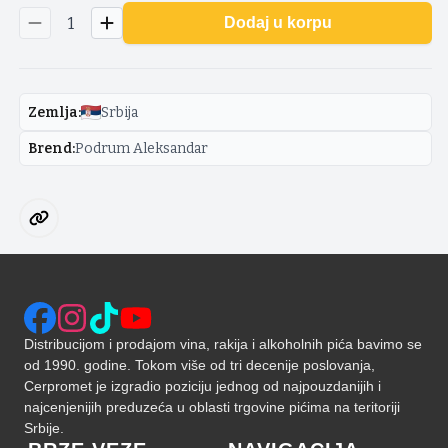
1
Dodaj u korpu
Zemlja
:
Srbija
Brend
:
Podrum Aleksandar
Distribucijom i prodajom vina, rakija i alkoholnih pića bavimo se
od 1990. godine. Tokom više od tri decenije poslovanja,
Cerpromet je izgradio poziciju jednog od najpouzdanijih i
najcenjenijih preduzeća u oblasti trgovine pićima na teritoriji
Srbije.