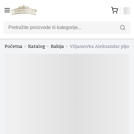
Početna
>
Katalog
>
Rakija
>
Viljamovka Aleksandar pljoska