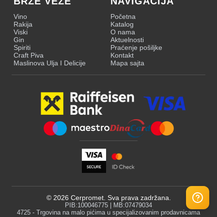
BRZE VEZE
NAVIGACIJA
Vino
Početna
Rakija
Katalog
Viski
O nama
Gin
Aktuelnosti
Spiriti
Praćenje pošiljke
Craft Piva
Kontakt
Maslinova Ulja I Delicije
Mapa sajta
©
2026
Cerpromet. Sva prava zadržana.
PIB:100046775 | MB:07479034
4725 - Trgovina na malo pićima u specijalizovanim prodavnicama