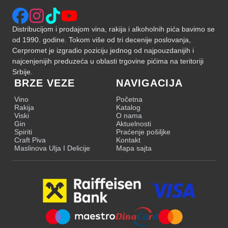
Distribucijom i prodajom vina, rakija i alkoholnih pića bavimo se
od 1990. godine. Tokom više od tri decenije poslovanja,
Cerpromet je izgradio poziciju jednog od najpouzdanijih i
najcenjenijih preduzeća u oblasti trgovine pićima na teritoriji
Srbije.
BRZE VEZE
NAVIGACIJA
Vino
Početna
Rakija
Katalog
Viski
O nama
Gin
Aktuelnosti
Spiriti
Praćenje pošiljke
Craft Piva
Kontakt
Maslinova Ulja I Delicije
Mapa sajta