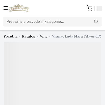
Početna
>
Katalog
>
Vino
>
Vranac Luda Mara Tikves 0.75 l