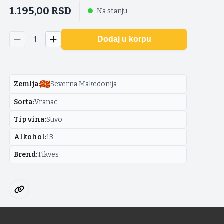
1.195,00
RSD
Na stanju
1
Dodaj u korpu
Zemlja
:
Severna Makedonija
Sorta
:
Vranac
Tip vina
:
Suvo
Alkohol
:
13
Brend
:
Tikves