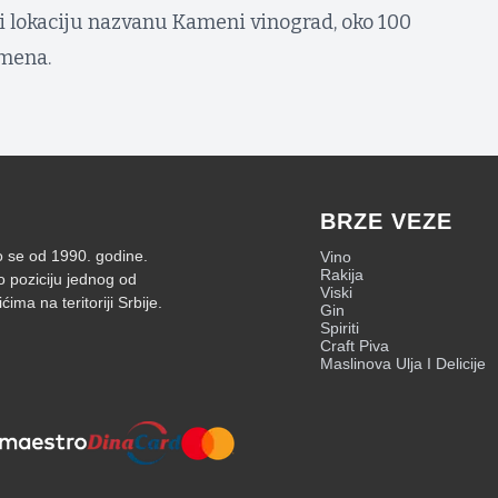
 bi lokaciju nazvanu Kameni vinograd, oko 100
amena.
BRZE VEZE
mo se od 1990. godine.
Vino
Rakija
o poziciju jednog od
Viski
ima na teritoriji Srbije.
Gin
Spiriti
Craft Piva
Maslinova Ulja I Delicije