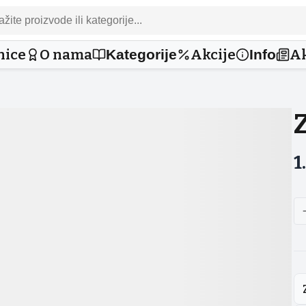
nice
O nama
Akcije
Ak
Kategorije
Info
1