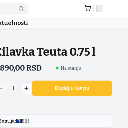
tuelnosti
Zilavka Teuta 0.75 l
.890,00
RSD
Na stanju
Dodaj u korpu
1
Zemlja
:
BIH