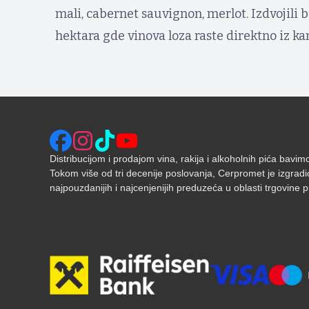
mali, cabernet sauvignon, merlot. Izdvojili
hektara gde vinova loza raste direktno iz k
Distribucijom i prodajom vina, rakija i alkoholnih pića bavi
Tokom više od tri decenije poslovanja, Cerpromet je izgradi
najpouzdanijih i najcenjenijih preduzeća u oblasti trgovine pić