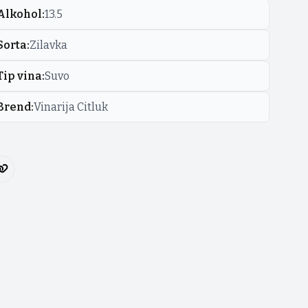
Alkohol
:
13.5
Sorta
:
Zilavka
Tip vina
:
Suvo
Brend
:
Vinarija Citluk