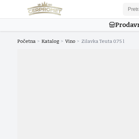
Prodav
Početna
>
Katalog
>
Vino
>
Zilavka Teuta 0.75 l