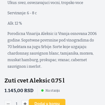
Ukus: svez, osvezavajuci vocni, tropsko voce
Serviranje: 6 - 8 c
Alk. 12 %
Porodicna Vinarija Aleksic iz Vranja osnovana 2006
godine. Sopstvene povrsnine pod vinogradima do
70 hektara na jugu Srbije. Sorte koje uzgajaju:
chardonnay, sauvignon blanc, tamjanika, morava,
muskat hamburg, prokupac, vranac, cabernet
sauvignon i merlot .
Zuti cvet Aleksic 0.75 l
1.145,00
RSD
Na stanju
1
Dodaj u korpu