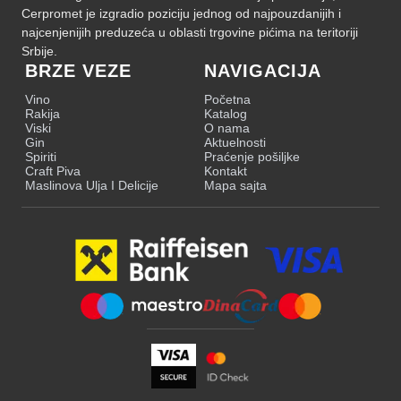
Cerpromet je izgradio poziciju jednog od najpouzdanijih i
najcenjenijih preduzeća u oblasti trgovine pićima na teritoriji
Srbije.
BRZE VEZE
NAVIGACIJA
Vino
Početna
Rakija
Katalog
Viski
O nama
Gin
Aktuelnosti
Spiriti
Praćenje pošiljke
Craft Piva
Kontakt
Maslinova Ulja I Delicije
Mapa sajta