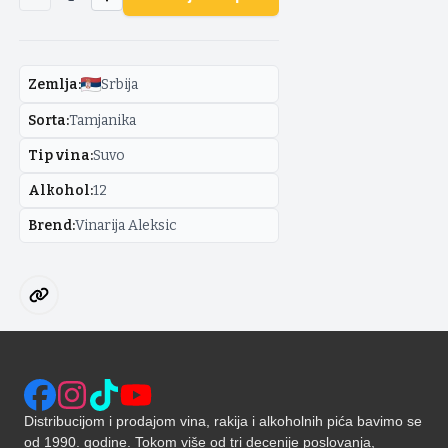
Zemlja
:
Srbija
Sorta
:
Tamjanika
Tip vina
:
Suvo
Alkohol
:
12
Brend
:
Vinarija Aleksic
Distribucijom i prodajom vina, rakija i alkoholnih pića bavimo se
od 1990. godine. Tokom više od tri decenije poslovanja,