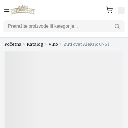
Početna
>
Katalog
>
Vino
>
Zuti cvet Aleksic 0.75 l