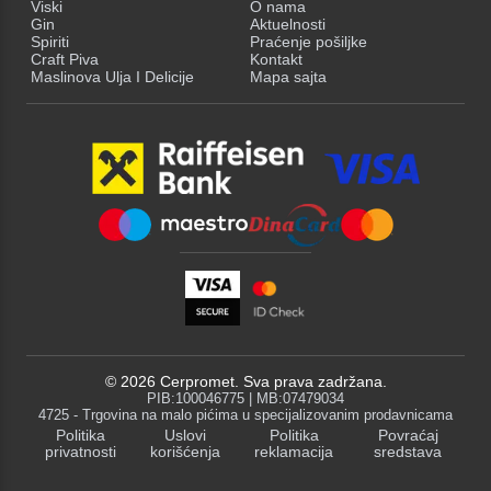
Viski
O nama
Gin
Aktuelnosti
Spiriti
Praćenje pošiljke
Craft Piva
Kontakt
Maslinova Ulja I Delicije
Mapa sajta
©
2026
Cerpromet. Sva prava zadržana.
PIB:100046775 | MB:07479034
4725 - Trgovina na malo pićima u specijalizovanim prodavnicama
Politika
Uslovi
Politika
Povraćaj
privatnosti
korišćenja
reklamacija
sredstava